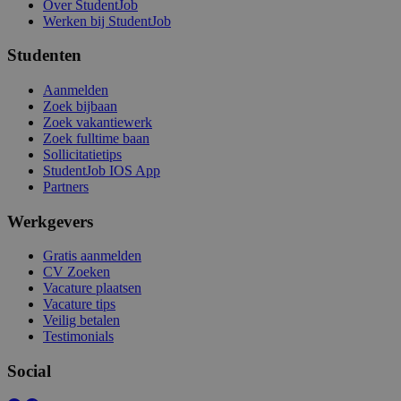
Over StudentJob
Werken bij StudentJob
Studenten
Aanmelden
Zoek bijbaan
Zoek vakantiewerk
Zoek fulltime baan
Sollicitatietips
StudentJob IOS App
Partners
Werkgevers
Gratis aanmelden
CV Zoeken
Vacature plaatsen
Vacature tips
Veilig betalen
Testimonials
Social