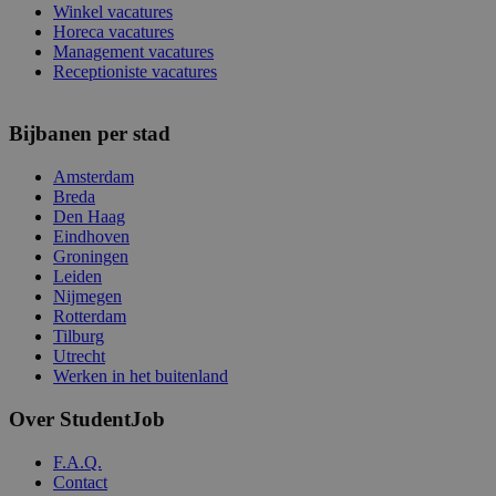
Winkel vacatures
Horeca vacatures
Management vacatures
Receptioniste vacatures
Bijbanen per stad
Amsterdam
Breda
Den Haag
Eindhoven
Groningen
Leiden
Nijmegen
Rotterdam
Tilburg
Utrecht
Werken in het buitenland
Over StudentJob
F.A.Q.
Contact