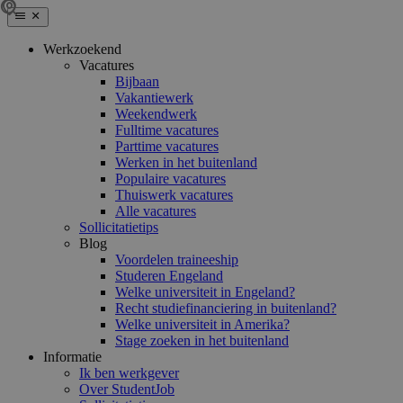
Werkzoekend
Vacatures
Bijbaan
Vakantiewerk
Weekendwerk
Fulltime vacatures
Parttime vacatures
Werken in het buitenland
Populaire vacatures
Thuiswerk vacatures
Alle vacatures
Sollicitatietips
Blog
Voordelen traineeship
Studeren Engeland
Welke universiteit in Engeland?
Recht studiefinanciering in buitenland?
Welke universiteit in Amerika?
Stage zoeken in het buitenland
Informatie
Ik ben werkgever
Over StudentJob