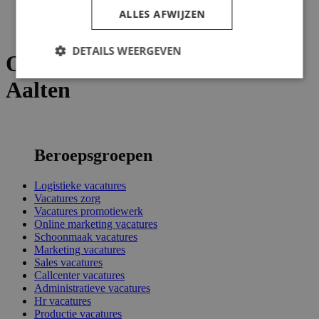
Aalten
ALLES AFWIJZEN
>
Overzicht
DETAILS WEERGEVEN
Overzicht pagina vacatures
Aalten
Beroepsgroepen
Logistieke vacatures
Vacatures zorg
Vacatures promotiewerk
Online marketing vacatures
Schoonmaak vacatures
Marketing vacatures
Sales vacatures
Callcenter vacatures
Administratieve vacatures
Hr vacatures
Productie vacatures