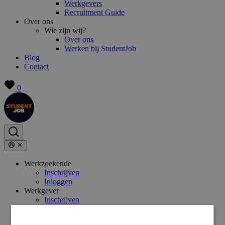
Werkgevers
Recruitment Guide
Over ons
Wie zijn wij?
Over ons
Werken bij StudentJob
Blog
Contact
0
Werkzoekende
Inschrijven
Inloggen
Werkgever
Inschrijven
Inloggen