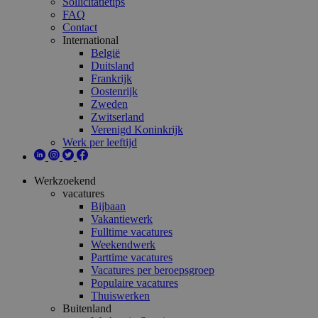
Sollicitatietips
FAQ
Contact
International
België
Duitsland
Frankrijk
Oostenrijk
Zweden
Zwitserland
Verenigd Koninkrijk
Werk per leeftijd
Werkzoekend
vacatures
Bijbaan
Vakantiewerk
Fulltime vacatures
Weekendwerk
Parttime vacatures
Vacatures per beroepsgroep
Populaire vacatures
Thuiswerken
Buitenland