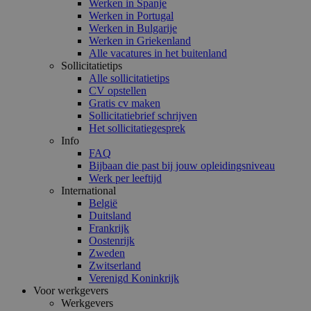
Werken in Spanje
Werken in Portugal
Werken in Bulgarije
Werken in Griekenland
Alle vacatures in het buitenland
Sollicitatietips
Alle sollicitatietips
CV opstellen
Gratis cv maken
Sollicitatiebrief schrijven
Het sollicitatiegesprek
Info
FAQ
Bijbaan die past bij jouw opleidingsniveau
Werk per leeftijd
International
België
Duitsland
Frankrijk
Oostenrijk
Zweden
Zwitserland
Verenigd Koninkrijk
Voor werkgevers
Werkgevers