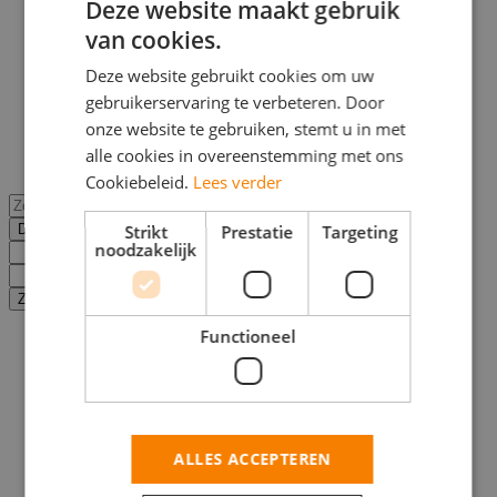
Deze website maakt gebruik
Inschrijven
Werkzoekende
van cookies.
WERKGEVER
Inloggen
Deze website gebruikt cookies om uw
Werkzoekende
gebruikerservaring te verbeteren. Door
Werkgever
onze website te gebruiken, stemt u in met
Vacatures
alle cookies in overeenstemming met ons
Gehele site
Cookiebeleid.
Lees verder
Strikt
Prestatie
Targeting
noodzakelijk
Functioneel
Home
>
ALLES ACCEPTEREN
Bijbaan
>