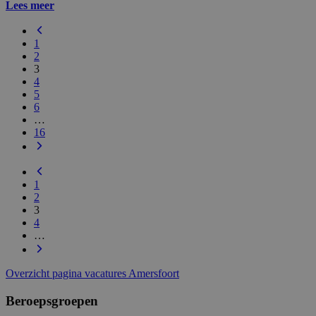
Lees meer
1
2
3
4
5
6
…
16
1
2
3
4
…
Overzicht pagina vacatures Amersfoort
Beroepsgroepen