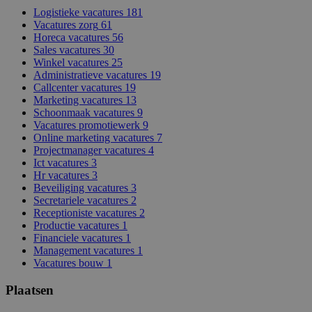
Logistieke vacatures
181
Vacatures zorg
61
Horeca vacatures
56
Sales vacatures
30
Winkel vacatures
25
Administratieve vacatures
19
Callcenter vacatures
19
Marketing vacatures
13
Schoonmaak vacatures
9
Vacatures promotiewerk
9
Online marketing vacatures
7
Projectmanager vacatures
4
Ict vacatures
3
Hr vacatures
3
Beveiliging vacatures
3
Secretariele vacatures
2
Receptioniste vacatures
2
Productie vacatures
1
Financiele vacatures
1
Management vacatures
1
Vacatures bouw
1
Plaatsen