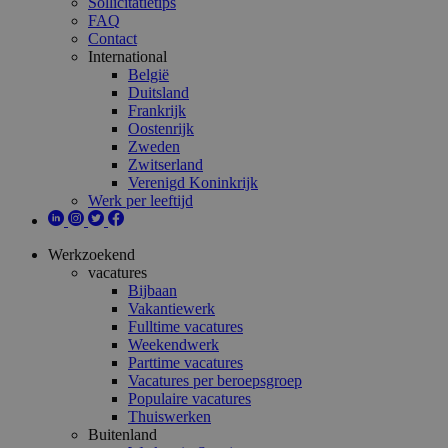
Sollicitatietips
FAQ
Contact
International
België
Duitsland
Frankrijk
Oostenrijk
Zweden
Zwitserland
Verenigd Koninkrijk
Werk per leeftijd
Werkzoekend
vacatures
Bijbaan
Vakantiewerk
Fulltime vacatures
Weekendwerk
Parttime vacatures
Vacatures per beroepsgroep
Populaire vacatures
Thuiswerken
Buitenland