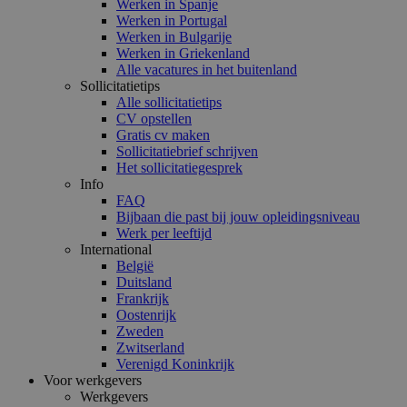
Werken in Spanje
Werken in Portugal
Werken in Bulgarije
Werken in Griekenland
Alle vacatures in het buitenland
Sollicitatietips
Alle sollicitatietips
CV opstellen
Gratis cv maken
Sollicitatiebrief schrijven
Het sollicitatiegesprek
Info
FAQ
Bijbaan die past bij jouw opleidingsniveau
Werk per leeftijd
International
België
Duitsland
Frankrijk
Oostenrijk
Zweden
Zwitserland
Verenigd Koninkrijk
Voor werkgevers
Werkgevers