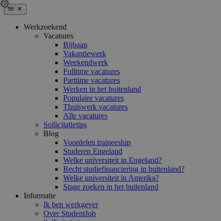
Werkzoekend
Vacatures
Bijbaan
Vakantiewerk
Weekendwerk
Fulltime vacatures
Parttime vacatures
Werken in het buitenland
Populaire vacatures
Thuiswerk vacatures
Alle vacatures
Sollicitatietips
Blog
Voordelen traineeship
Studeren Engeland
Welke universiteit in Engeland?
Recht studiefinanciering in buitenland?
Welke universiteit in Amerika?
Stage zoeken in het buitenland
Informatie
Ik ben werkgever
Over StudentJob