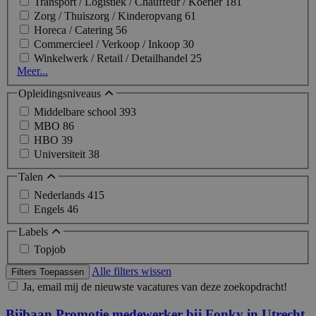
Transport / Logistiek / Chauffeur / Koerier
181
Zorg / Thuiszorg / Kinderopvang
61
Horeca / Catering
56
Commercieel / Verkoop / Inkoop
30
Winkelwerk / Retail / Detailhandel
25
Meer...
Opleidingsniveaus
Middelbare school
393
MBO
86
HBO
39
Universiteit
38
Talen
Nederlands
415
Engels
46
Labels
Topjob
Alle filters wissen
Filters Toepassen
Ja, email mij de nieuwste vacatures van deze zoekopdracht!
Bijbaan Promotie medewerker bij Fonky in Utrecht