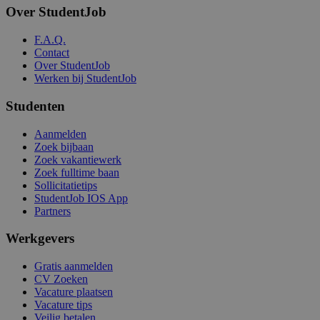
Over StudentJob
F.A.Q.
Contact
Over StudentJob
Werken bij StudentJob
Studenten
Aanmelden
Zoek bijbaan
Zoek vakantiewerk
Zoek fulltime baan
Sollicitatietips
StudentJob IOS App
Partners
Werkgevers
Gratis aanmelden
CV Zoeken
Vacature plaatsen
Vacature tips
Veilig betalen