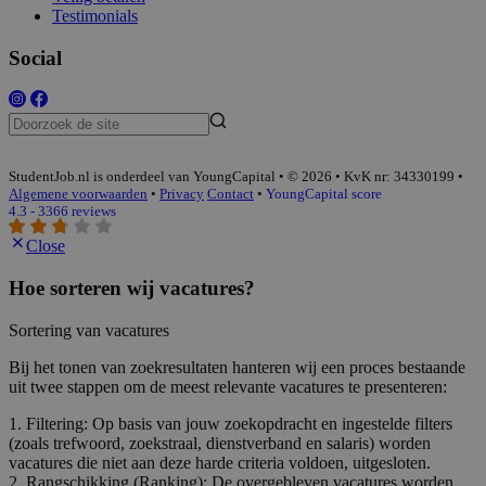
Testimonials
Social
StudentJob.nl is onderdeel van YoungCapital • © 2026 • KvK nr: 34330199 •
Algemene voorwaarden
•
Privacy
Contact
•
YoungCapital score
4.3 - 3366 reviews
Close
Hoe sorteren wij vacatures?
Sortering van vacatures
Bij het tonen van zoekresultaten hanteren wij een proces bestaande
uit twee stappen om de meest relevante vacatures te presenteren:
1. Filtering: Op basis van jouw zoekopdracht en ingestelde filters
(zoals trefwoord, zoekstraal, dienstverband en salaris) worden
vacatures die niet aan deze harde criteria voldoen, uitgesloten.
2. Rangschikking (Ranking): De overgebleven vacatures worden