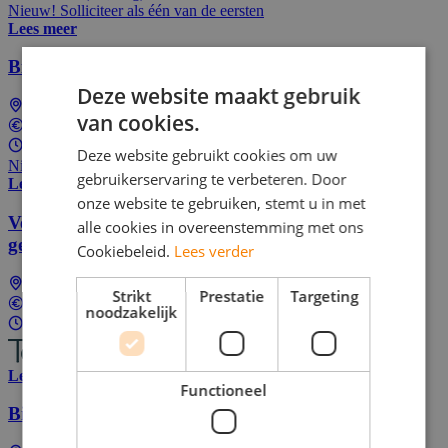
Nieuw! Solliciteer als één van de eersten
Lees meer
Bijbaan Bezorger
Deze website maakt gebruik
Amersfoort
van cookies.
In overeenstemming
Parttime (overdag)
Deze website gebruikt cookies om uw
Nieuw! Solliciteer als één van de eersten
gebruikerservaring te verbeteren. Door
Lees meer
onze website te gebruiken, stemt u in met
Verdien geld met het invullen van voor jou
alle cookies in overeenstemming met ons
gecreëerde onderzoeken van Toluna.
Cookiebeleid.
Lees verder
Landelijk (dus ook bij jou in de buurt)
Strikt
Prestatie
Targeting
In overeenstemming
noodzakelijk
8 - 12 uur per week
Lees meer
Functioneel
Bijbaan hiker Amersfoort