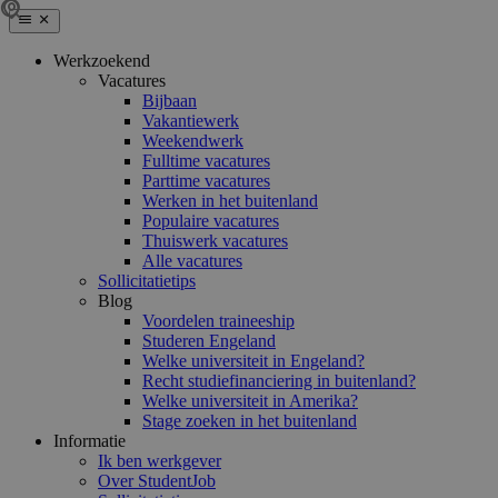
Werkzoekend
Vacatures
Bijbaan
Vakantiewerk
Weekendwerk
Fulltime vacatures
Parttime vacatures
Werken in het buitenland
Populaire vacatures
Thuiswerk vacatures
Alle vacatures
Sollicitatietips
Blog
Voordelen traineeship
Studeren Engeland
Welke universiteit in Engeland?
Recht studiefinanciering in buitenland?
Welke universiteit in Amerika?
Stage zoeken in het buitenland
Informatie
Ik ben werkgever
Over StudentJob