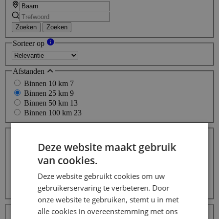
Zoeken
Zoeken
Sorteer op
Afstanden
Binnen 10 km
7
Binnen 25 km
9
Binnen 50 km
13
Binnen 100 km
23
Dienstverbanden
Parttime (overdag)
8
Deze website maakt gebruik
Weekendwerk
8
van cookies.
Vakantiewerk
8
Avondwerk
6
Deze website gebruikt cookies om uw
Thuiswerk
4
gebruikerservaring te verbeteren. Door
Meer...
onze website te gebruiken, stemt u in met
Beroepsgroepen
alle cookies in overeenstemming met ons
Transport / Logistiek / Chauffeur / Koerier
159