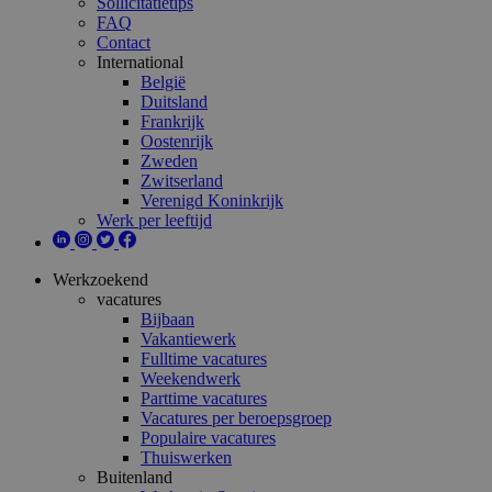
Sollicitatietips
FAQ
Contact
International
België
Duitsland
Frankrijk
Oostenrijk
Zweden
Zwitserland
Verenigd Koninkrijk
Werk per leeftijd
Werkzoekend
vacatures
Bijbaan
Vakantiewerk
Fulltime vacatures
Weekendwerk
Parttime vacatures
Vacatures per beroepsgroep
Populaire vacatures
Thuiswerken
Buitenland