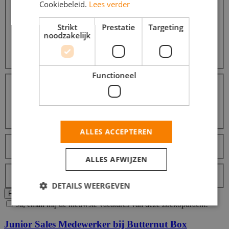
Cookiebeleid.
Lees verder
Zorg / Thuiszorg / Kinderopvang
79
Horeca / Catering
53
Strikt
Prestatie
Targeting
Commercieel / Verkoop / Inkoop
33
noodzakelijk
Winkelwerk / Retail / Detailhandel
21
Promotiewerk / Hostess
9
Meer...
Functioneel
Opleidingsniveaus
Middelbare school
9
MBO
8
HBO
8
Universiteit
8
ALLES ACCEPTEREN
Talen
Nederlands
8
ALLES AFWIJZEN
Labels
Topjob
DETAILS WEERGEVEN
Alle filters wissen
Filters Toepassen
Ja, email mij de nieuwste vacatures van deze zoekopdracht!
Junior Sales Medewerker bij Butternut Box