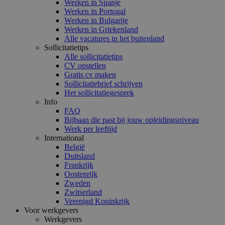
Werken in Spanje
Werken in Portugal
Werken in Bulgarije
Werken in Griekenland
Alle vacatures in het buitenland
Sollicitatietips
Alle sollicitatietips
CV opstellen
Gratis cv maken
Sollicitatiebrief schrijven
Het sollicitatiegesprek
Info
FAQ
Bijbaan die past bij jouw opleidingsniveau
Werk per leeftijd
International
België
Duitsland
Frankrijk
Oostenrijk
Zweden
Zwitserland
Verenigd Koninkrijk
Voor werkgevers
Werkgevers