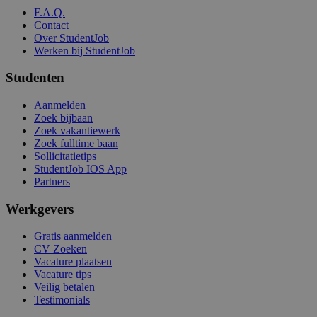
F.A.Q.
Contact
Over StudentJob
Werken bij StudentJob
Studenten
Aanmelden
Zoek bijbaan
Zoek vakantiewerk
Zoek fulltime baan
Sollicitatietips
StudentJob IOS App
Partners
Werkgevers
Gratis aanmelden
CV Zoeken
Vacature plaatsen
Vacature tips
Veilig betalen
Testimonials