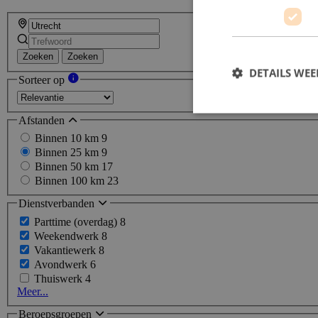
Zoeken
Zoeken
DETAILS WE
Sorteer op
Afstanden
Binnen 10 km
9
Binnen 25 km
9
Binnen 50 km
17
Binnen 100 km
23
Dienstverbanden
Parttime (overdag)
8
Weekendwerk
8
Vakantiewerk
8
Avondwerk
6
Thuiswerk
4
Meer...
Beroepsgroepen