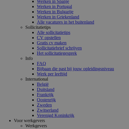
Werken in Spanje
Werken in Portugal
Werken in Bulgarije
Werken in Griekenland
Alle vacatures in het buitenland
Sollicitatietips
Alle sollicitatietips
CV opstellen
Gratis cv maken
Sollicitatiebrief schrijven
Het sollicitatiegesprek
Info
FAQ
Bijbaan die past bij jouw opleidingsniveau
Werk per leeftijd
International
België
Duitsland
Frankrijk
Oostenrijk
Zweden
Zwitserland
Verenigd Koninkrijk
Voor werkgevers
Werkgevers