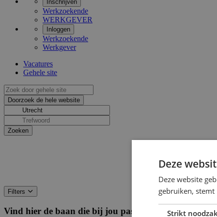
Inschrijven
Werkzoekende
WERKGEVER
Inloggen
Werkzoekende
Werkgever
Vacatures
Gehele site
Deze websit
Deze website geb
gebruiken, stemt
Filters
Vind hier de baan die bij jou past
Filters
Strikt noodzak