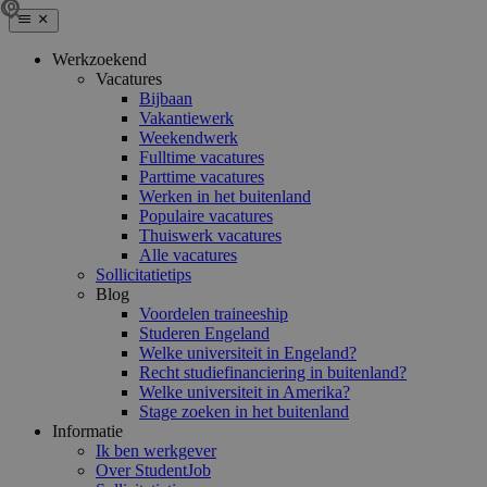
Werkzoekend
Vacatures
Bijbaan
Vakantiewerk
Weekendwerk
Fulltime vacatures
Parttime vacatures
Werken in het buitenland
Populaire vacatures
Thuiswerk vacatures
Alle vacatures
Sollicitatietips
Blog
Voordelen traineeship
Studeren Engeland
Welke universiteit in Engeland?
Recht studiefinanciering in buitenland?
Welke universiteit in Amerika?
Stage zoeken in het buitenland
Informatie
Ik ben werkgever
Over StudentJob