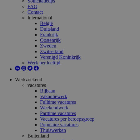
Sollicitatietips
FAQ
Contact
International
België
Duitsland
Frankrijk
Oostenrijk
Zweden
Zwitserland
Verenigd Koninkrijk
Werk per leeftijd
Werkzoekend
vacatures
Bijbaan
Vakantiewerk
Fulltime vacatures
Weekendwerk
Parttime vacatures
Vacatures per beroepsgroep
Populaire vacatures
Thuiswerken
Buitenland