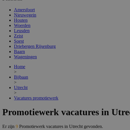
Amersfoort
Nieuwegein
Houten
Woerden
Leusden
Zeist
Soest
Driebergen Rijsenburg
Baarn
Wageningen
Home
>
Bijbaan
>
Utrecht
>
Vacatures promotiewerk
Promotiewerk vacatures in Utre
Er zijn
9
Promotiewerk vacatures in Utrecht gevonden.