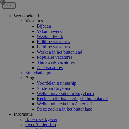
Werkzoekend
Vacatures
Bijbaan
Vakantiewerk
Weekendwerk
Fulltime vacatures
Parttime vacatures
Werken in het buitenland
Populaire vacatures
Thuiswerk vacatures
Alle vacatures
Sollicitatietips
Blog
Voordelen traineeship
Studeren Engeland
Welke universiteit in Engeland?
Recht studiefinanciering in buitenland?
Welke universiteit in Amerika?
Stage zoeken in het buitenland
Informatie
Ik ben werkgever
Over StudentJob