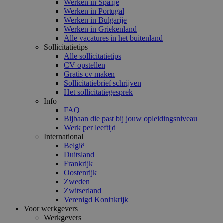
Werken in Spanje
Werken in Portugal
Werken in Bulgarije
Werken in Griekenland
Alle vacatures in het buitenland
Sollicitatietips
Alle sollicitatietips
CV opstellen
Gratis cv maken
Sollicitatiebrief schrijven
Het sollicitatiegesprek
Info
FAQ
Bijbaan die past bij jouw opleidingsniveau
Werk per leeftijd
International
België
Duitsland
Frankrijk
Oostenrijk
Zweden
Zwitserland
Verenigd Koninkrijk
Voor werkgevers
Werkgevers