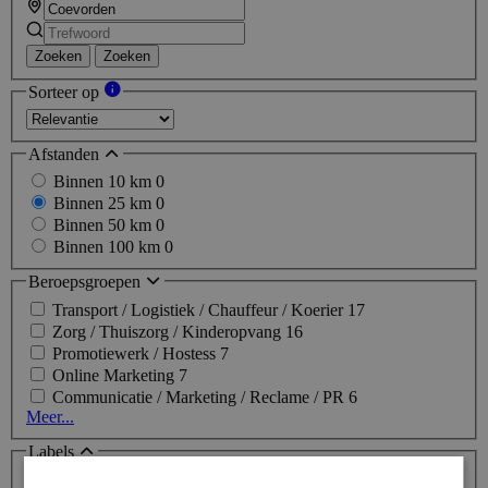
Zoeken
Zoeken
Sorteer op
Afstanden
Binnen 10 km
0
Binnen 25 km
0
Binnen 50 km
0
Binnen 100 km
0
Beroepsgroepen
Transport / Logistiek / Chauffeur / Koerier
17
Zorg / Thuiszorg / Kinderopvang
16
Promotiewerk / Hostess
7
Online Marketing
7
Communicatie / Marketing / Reclame / PR
6
Meer...
Labels
Topjob