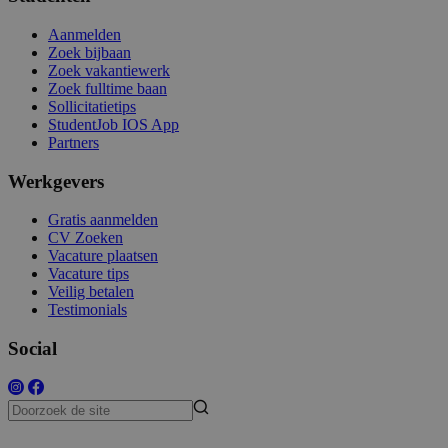
Aanmelden
Zoek bijbaan
Zoek vakantiewerk
Zoek fulltime baan
Sollicitatietips
StudentJob IOS App
Partners
Werkgevers
Gratis aanmelden
CV Zoeken
Vacature plaatsen
Vacature tips
Veilig betalen
Testimonials
Social