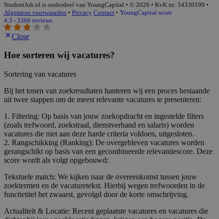
StudentJob.nl is onderdeel van YoungCapital • © 2026 • KvK nr: 34330199 •
Algemene voorwaarden
•
Privacy
Contact
•
YoungCapital score
4.3 - 3366 reviews
Close
Hoe sorteren wij vacatures?
Sortering van vacatures
Bij het tonen van zoekresultaten hanteren wij een proces bestaande
uit twee stappen om de meest relevante vacatures te presenteren:
1. Filtering: Op basis van jouw zoekopdracht en ingestelde filters
(zoals trefwoord, zoekstraal, dienstverband en salaris) worden
vacatures die niet aan deze harde criteria voldoen, uitgesloten.
2. Rangschikking (Ranking): De overgebleven vacatures worden
gerangschikt op basis van een gecombineerde relevantiescore. Deze
score wordt als volgt opgebouwd:
Tekstuele match: We kijken naar de overeenkomst tussen jouw
zoektermen en de vacaturetekst. Hierbij wegen trefwoorden in de
functietitel het zwaarst, gevolgd door de korte omschrijving.
Actualiteit & Locatie: Recent geplaatste vacatures en vacatures die