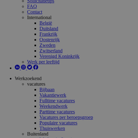
Sollicitatietips
FAQ
Contact
International
België
Duitsland
Frankrijk
Oostenrijk
Zweden
Zwitserland
Verenigd Koninkrijk
Werk per leeftijd
Werkzoekend
vacatures
Bijbaan
Vakantiewerk
Fulltime vacatures
Weekendwerk
Parttime vacatures
Vacatures per beroepsgroep
Populaire vacatures
Thuiswerken
Buitenland