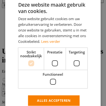
Deze website maakt gebruik
Alle filters wissen
Filters Toepassen
van cookies.
Home
>
Deze website gebruikt cookies om uw
Bijbaan
gebruikerservaring te verbeteren. Door
>
onze website te gebruiken, stemt u in met
Coevorden
>
alle cookies in overeenstemming met ons
Vacatures uiterlijke verzorging
Cookiebeleid.
Lees verder
Uiterlijke Verzorging vacatures
Strikt
Prestatie
Targeting
noodzakelijk
in Coevorden
Er zijn
0
Uiterlijke Verzorging vacatures in Coevorden gevonden.
Functioneel
Ja, email mij de nieuwste vacatures van deze zoekopdracht!
If
you
Alert opslaan
are
ALLES ACCEPTEREN
a
Je kunt vacature-alerts op elk moment uitzetten.
human,