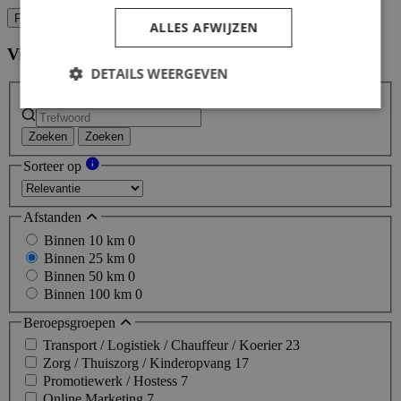
Filters
ALLES AFWIJZEN
Vind hier de baan die bij jou past
Filters
DETAILS WEERGEVEN
Zoeken
Zoeken
Sorteer op
Afstanden
Binnen 10 km
0
Binnen 25 km
0
Binnen 50 km
0
Binnen 100 km
0
Beroepsgroepen
Transport / Logistiek / Chauffeur / Koerier
23
Zorg / Thuiszorg / Kinderopvang
17
Promotiewerk / Hostess
7
Online Marketing
7