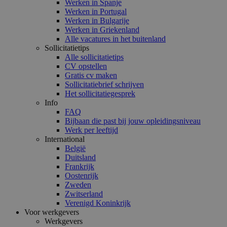
Werken in Spanje
Werken in Portugal
Werken in Bulgarije
Werken in Griekenland
Alle vacatures in het buitenland
Sollicitatietips
Alle sollicitatietips
CV opstellen
Gratis cv maken
Sollicitatiebrief schrijven
Het sollicitatiegesprek
Info
FAQ
Bijbaan die past bij jouw opleidingsniveau
Werk per leeftijd
International
België
Duitsland
Frankrijk
Oostenrijk
Zweden
Zwitserland
Verenigd Koninkrijk
Voor werkgevers
Werkgevers