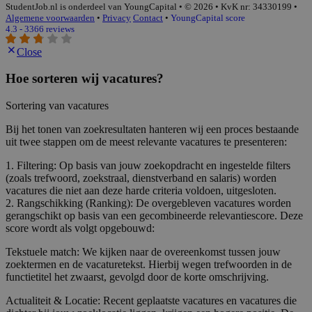
StudentJob.nl is onderdeel van YoungCapital • © 2026 • KvK nr: 34330199 •
Algemene voorwaarden
•
Privacy
Contact
•
YoungCapital score
4.3 - 3366 reviews
Close
Hoe sorteren wij vacatures?
Sortering van vacatures
Bij het tonen van zoekresultaten hanteren wij een proces bestaande
uit twee stappen om de meest relevante vacatures te presenteren:
1. Filtering: Op basis van jouw zoekopdracht en ingestelde filters
(zoals trefwoord, zoekstraal, dienstverband en salaris) worden
vacatures die niet aan deze harde criteria voldoen, uitgesloten.
2. Rangschikking (Ranking): De overgebleven vacatures worden
gerangschikt op basis van een gecombineerde relevantiescore. Deze
score wordt als volgt opgebouwd:
Tekstuele match: We kijken naar de overeenkomst tussen jouw
zoektermen en de vacaturetekst. Hierbij wegen trefwoorden in de
functietitel het zwaarst, gevolgd door de korte omschrijving.
Actualiteit & Locatie: Recent geplaatste vacatures en vacatures die