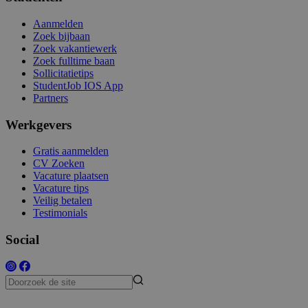
Aanmelden
Zoek bijbaan
Zoek vakantiewerk
Zoek fulltime baan
Sollicitatietips
StudentJob IOS App
Partners
Werkgevers
Gratis aanmelden
CV Zoeken
Vacature plaatsen
Vacature tips
Veilig betalen
Testimonials
Social