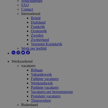
Sollicitatietips
FAQ
Contact
International
België
Duitsland
Frankrijk
Oostenrijk
Zweden
Zwitserland
Verenigd Koninkrijk
Werk per leeftijd
Werkzoekend
vacatures
Bijbaan
Vakantiewerk
Fulltime vacatures
Weekendwerk
Parttime vacatures
Vacatures per beroepsgroep
Populaire vacatures
Thuiswerken
Buitenland