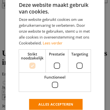
Deze website maakt gebruik
Alle filters wissen
Filters Toepassen
van cookies.
Home
>
Deze website gebruikt cookies om uw
Bijbaan
gebruikerservaring te verbeteren. Door
>
onze website te gebruiken, stemt u in met
Hoogeveen
>
alle cookies in overeenstemming met ons
Vacatures uiterlijke verzorging
Cookiebeleid.
Lees verder
Uiterlijke Verzorging vacatures
Strikt
Prestatie
Targeting
noodzakelijk
in Hoogeveen
Er zijn
0
Uiterlijke Verzorging vacatures in Hoogeveen gevonden.
Functioneel
Ja, email mij de nieuwste vacatures van deze zoekopdracht!
Alert opslaan
ALLES ACCEPTEREN
Je kunt vacature-alerts op elk moment uitzetten.