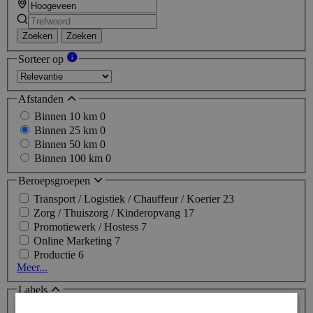
Zoeken
Zoeken
Sorteer op
Afstanden
Binnen 10 km
0
Binnen 25 km
0
Binnen 50 km
0
Binnen 100 km
0
Beroepsgroepen
Transport / Logistiek / Chauffeur / Koerier
23
Zorg / Thuiszorg / Kinderopvang
17
Promotiewerk / Hostess
7
Online Marketing
7
Productie
6
Meer...
Labels
Topjob