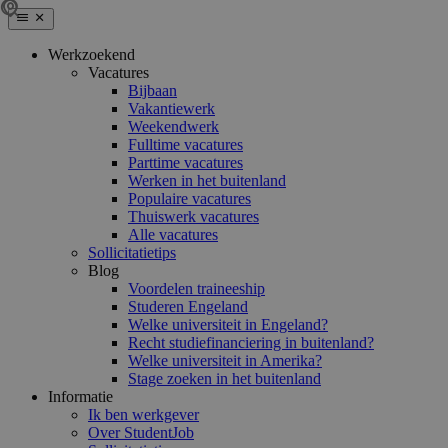
Werkzoekend
Vacatures
Bijbaan
Vakantiewerk
Weekendwerk
Fulltime vacatures
Parttime vacatures
Werken in het buitenland
Populaire vacatures
Thuiswerk vacatures
Alle vacatures
Sollicitatietips
Blog
Voordelen traineeship
Studeren Engeland
Welke universiteit in Engeland?
Recht studiefinanciering in buitenland?
Welke universiteit in Amerika?
Stage zoeken in het buitenland
Informatie
Ik ben werkgever
Over StudentJob