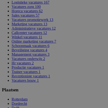
Logistieke vacatures
167
Vacatures zorg
100
Horeca vacatures
62
Sales vacatures
57
Vacatures promotiewerk
13
Marketing vacatures
13
Administratieve vacatures
12
Callcenter vacatures
12
Winkel vacatures
11
Online marketing vacatures
7
Schoonmaak vacatures
6
Beveiliging vacatures
4
Management vacatures
3
Vacatures onderwijs
2
Hr vacatures
2
Productie vacatures
1
Trainer vacatures
1
Receptioniste vacatures
1
Vacatures bouw
1
Plaatsen
Rotterdam
Dordrecht
Delft