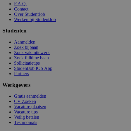
F.A.Q.
Contact
Over StudentJob
Werken bij StudentJob
Studenten
Aanmelden
Zoek bijbaan
Zoek vakantiewerk
Zoek fulltime baan
Sollicitatietips
StudentJob IOS App
Partners
Werkgevers
Gratis aanmelden
CV Zoeken
Vacature plaatsen
Vacature tips
Veilig betalen
Testimonials