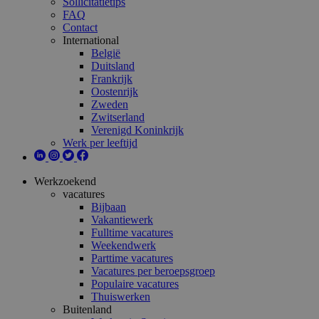
Sollicitatietips
FAQ
Contact
International
België
Duitsland
Frankrijk
Oostenrijk
Zweden
Zwitserland
Verenigd Koninkrijk
Werk per leeftijd
Werkzoekend
vacatures
Bijbaan
Vakantiewerk
Fulltime vacatures
Weekendwerk
Parttime vacatures
Vacatures per beroepsgroep
Populaire vacatures
Thuiswerken
Buitenland