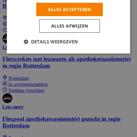
Rotterdam
ALLES ACCEPTEREN
Rotterdam
In overeenstemming
ALLES AFWIJZEN
Parttime (overdag)
DETAILS WEERGEVEN
Lees meer
Flexwerken met leaseauto als apothekersassistent(e)
in regio Rotterdam
Rotterdam
In overeenstemming
Parttime (overdag)
Lees meer
Flexpool apothekersassistent(e) gezocht in regio
Rotterdam