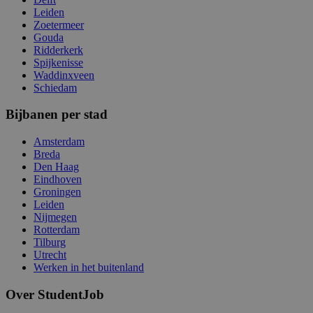
Leiden
Zoetermeer
Gouda
Ridderkerk
Spijkenisse
Waddinxveen
Schiedam
Bijbanen per stad
Amsterdam
Breda
Den Haag
Eindhoven
Groningen
Leiden
Nijmegen
Rotterdam
Tilburg
Utrecht
Werken in het buitenland
Over StudentJob