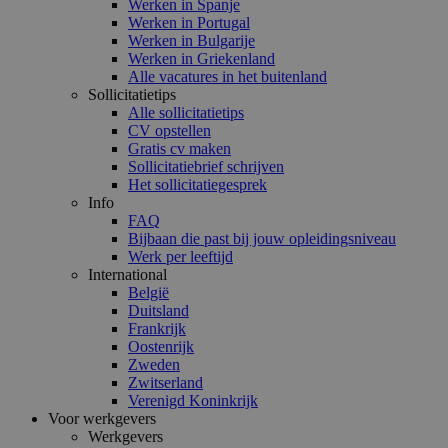
Werken in Spanje
Werken in Portugal
Werken in Bulgarije
Werken in Griekenland
Alle vacatures in het buitenland
Sollicitatietips
Alle sollicitatietips
CV opstellen
Gratis cv maken
Sollicitatiebrief schrijven
Het sollicitatiegesprek
Info
FAQ
Bijbaan die past bij jouw opleidingsniveau
Werk per leeftijd
International
België
Duitsland
Frankrijk
Oostenrijk
Zweden
Zwitserland
Verenigd Koninkrijk
Voor werkgevers
Werkgevers