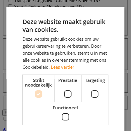
Transport / Logistiek / Chauffeur / Koerier
167
Zorg / Thuiszorg / Kinderopvang
100
Horeca / Catering
62
Commercieel / Verkoop / Inkoop
57
Deze website maakt gebruik
Promotiewerk / Hostess
13
van cookies.
Meer...
Deze website gebruikt cookies om uw
Opleidingsniveaus
gebruikerservaring te verbeteren. Door
Middelbare school
417
MBO
91
onze website te gebruiken, stemt u in met
HBO
47
alle cookies in overeenstemming met ons
Universiteit
38
Cookiebeleid.
Lees verder
Talen
Strikt
Prestatie
Targeting
Nederlands
429
noodzakelijk
Engels
52
Labels
Topjob
Functioneel
Alle filters wissen
Filters Toepassen
Ja, email mij de nieuwste vacatures van deze zoekopdracht!
Accountmanager gezocht bij YoungCapital in