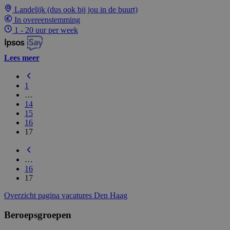
Landelijk (dus ook bij jou in de buurt)
In overeenstemming
1 - 20 uur per week
Lees meer
1
…
14
15
16
17
…
16
17
Overzicht pagina vacatures Den Haag
Beroepsgroepen