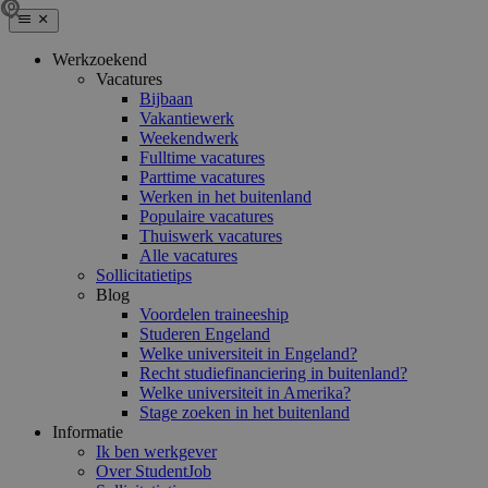
Werkzoekend
Vacatures
Bijbaan
Vakantiewerk
Weekendwerk
Fulltime vacatures
Parttime vacatures
Werken in het buitenland
Populaire vacatures
Thuiswerk vacatures
Alle vacatures
Sollicitatietips
Blog
Voordelen traineeship
Studeren Engeland
Welke universiteit in Engeland?
Recht studiefinanciering in buitenland?
Welke universiteit in Amerika?
Stage zoeken in het buitenland
Informatie
Ik ben werkgever
Over StudentJob