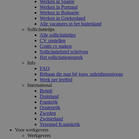
Werken in Spanje
Werken in Portugal
Werken in Bulgarije
Werken in Griekenland
Alle vacatures in het buitenland
Sollicitatietips
Alle sollicitatietips
CV opstellen
Gratis cv maken
Sollicitatiebrief schrijven
Het sollicitatiegesprek
Info
FAQ
Bijbaan die past bij jouw opleidingsniveau
Werk per leeftijd
International
België
Duitsland
Frankrijk
Oostenrijk
Zweden
Zwitserland
Verenigd Koninkrijk
Voor werkgevers
Werkgevers