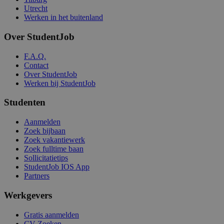
Utrecht
Werken in het buitenland
Over StudentJob
F.A.Q.
Contact
Over StudentJob
Werken bij StudentJob
Studenten
Aanmelden
Zoek bijbaan
Zoek vakantiewerk
Zoek fulltime baan
Sollicitatietips
StudentJob IOS App
Partners
Werkgevers
Gratis aanmelden
CV Zoeken