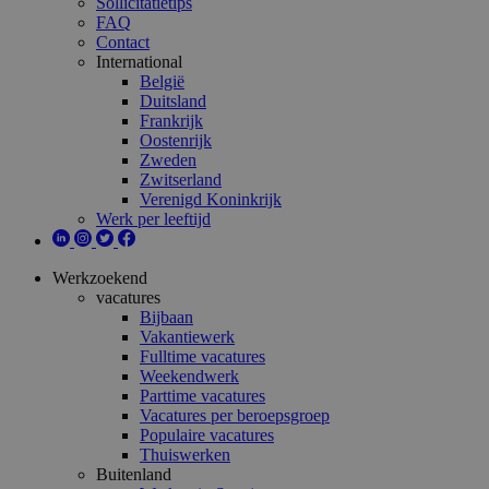
Sollicitatietips
FAQ
Contact
International
België
Duitsland
Frankrijk
Oostenrijk
Zweden
Zwitserland
Verenigd Koninkrijk
Werk per leeftijd
Werkzoekend
vacatures
Bijbaan
Vakantiewerk
Fulltime vacatures
Weekendwerk
Parttime vacatures
Vacatures per beroepsgroep
Populaire vacatures
Thuiswerken
Buitenland