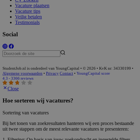
Vacature plaatsen
Vacature tips
Veilig betalen
Testimonials
Social
StudentJob.nl is onderdeel van YoungCapital • © 2026 • KvK nr: 34330199 •
Algemene voorwaarden
•
Privacy
Contact
•
YoungCapital score
4.3 - 3366 reviews
Close
Hoe sorteren wij vacatures?
Sortering van vacatures
Bij het tonen van zoekresultaten hanteren wij een proces bestaande
uit twee stappen om de meest relevante vacatures te presenteren:
1. Filtering: Op basis van jouw zoekopdracht en ingestelde filters