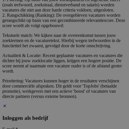
(zoals trefwoord, zoekstraal, dienstverband en salaris) worden
vacatures die niet aan deze harde criteria voldoen, uitgesloten.
2. Rangschikking (Ranking): De overgebleven vacatures worden
gerangschikt op basis van een gecombineerde relevantiescore. Deze
score wordt als volgt opgebouwd:
Tekstuele match: We kijken naar de overeenkomst tussen jouw
zoektermen en de vacaturetekst. Hierbij wegen trefwoorden in de
functietitel het zwaarst, gevolgd door de korte omschrijving.
Actualiteit & Locatie: Recent geplaatste vacatures en vacatures die
dichter bij jouw zoeklocatie liggen, krijgen een hogere positie. De
score neemt af naarmate een vacature ouder is of de afstand groter
wordt.
Prioritering: Vacatures kunnen hoger in de resultaten verschijnen
door commerciële afspraken. Dit geldt voor 'TopJobs' (betaalde
promotie), werkgevers met een actieve 'boost' of vacatures van
directe partners (versus externe bronnen).
Inloggen als bedrijf