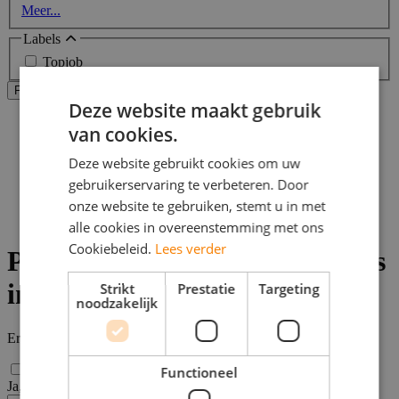
Meer...
Labels
Topjob
Alle filters wissen
Filters Toepassen
Deze website maakt gebruik
Home
van cookies.
>
Bijbaan
Deze website gebruikt cookies om uw
>
gebruikerservaring te verbeteren. Door
Den Haag
>
onze website te gebruiken, stemt u in met
Projectmanager vacatures
alle cookies in overeenstemming met ons
Cookiebeleid.
Lees verder
Project Management vacatures
in Den Haag
Strikt
Prestatie
Targeting
noodzakelijk
Er zijn
0
Project Management vacatures in Den Haag gevonden.
Functioneel
Ja, email mij de nieuwste vacatures van deze zoekopdracht!