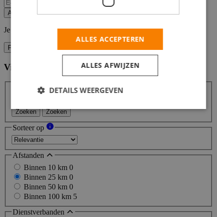
Alert opslaan
Je kunt vacature-alerts op elk moment uitzetten.
ALLES ACCEPTEREN
Filters
ALLES AFWIJZEN
Vind hier de baan die bij jou past
Filters
DETAILS WEERGEVEN
Zoeken
Zoeken
Sorteer op
Afstanden
Binnen 10 km
0
Binnen 25 km
0
Binnen 50 km
0
Binnen 100 km
5
Dienstverbanden