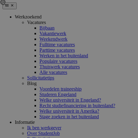
Werkzoekend
Vacatures
Bijbaan
Vakantiewerk
Weekendwerk
Fulltime vacatures
Parttime vacatures
Werken in het buitenland
Populaire vacatures
Thuiswerk vacatures
Alle vacatures
Sollicitatietips
Blog
Voordelen traineeship
Studeren Engeland
Welke universiteit in Engeland?
Recht studiefinanciering in buitenland?
Welke universiteit in Amerika?
Stage zoeken in het buitenland
Informatie
Ik ben werkgever
Over StudentJob