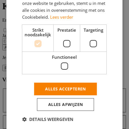
onze website te gebruiken, stemt u in met
Klusser vacatures in Enschede
alle cookies in overeenstemming met ons
Cookiebeleid.
Lees verder
Er zijn
2
Klusser vacatures in Enschede gevonden.
Strikt
Prestatie
Targeting
noodzakelijk
Ja, email mij de nieuwste vacatures van deze zoekopdracht!
If
you
Alert opslaan
are
a
Functioneel
Je kunt vacature-alerts op elk moment uitzetten.
human,
ignore
Filters
this
field
Vind hier de baan die bij jou past
Filters
ALLES ACCEPTEREN
ALLES AFWIJZEN
Zoeken
Zoeken
Sorteer op
DETAILS WEERGEVEN