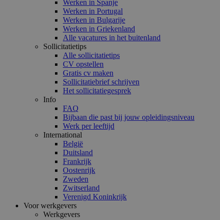
Werken in Spanje
Werken in Portugal
Werken in Bulgarije
Werken in Griekenland
Alle vacatures in het buitenland
Sollicitatietips
Alle sollicitatietips
CV opstellen
Gratis cv maken
Sollicitatiebrief schrijven
Het sollicitatiegesprek
Info
FAQ
Bijbaan die past bij jouw opleidingsniveau
Werk per leeftijd
International
België
Duitsland
Frankrijk
Oostenrijk
Zweden
Zwitserland
Verenigd Koninkrijk
Voor werkgevers
Werkgevers