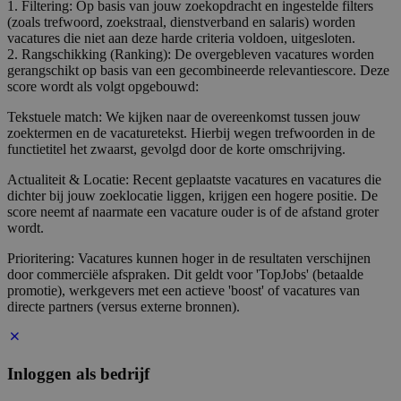
1. Filtering: Op basis van jouw zoekopdracht en ingestelde filters
(zoals trefwoord, zoekstraal, dienstverband en salaris) worden
vacatures die niet aan deze harde criteria voldoen, uitgesloten.
2. Rangschikking (Ranking): De overgebleven vacatures worden
gerangschikt op basis van een gecombineerde relevantiescore. Deze
score wordt als volgt opgebouwd:
Tekstuele match: We kijken naar de overeenkomst tussen jouw
zoektermen en de vacaturetekst. Hierbij wegen trefwoorden in de
functietitel het zwaarst, gevolgd door de korte omschrijving.
Actualiteit & Locatie: Recent geplaatste vacatures en vacatures die
dichter bij jouw zoeklocatie liggen, krijgen een hogere positie. De
score neemt af naarmate een vacature ouder is of de afstand groter
wordt.
Prioritering: Vacatures kunnen hoger in de resultaten verschijnen
door commerciële afspraken. Dit geldt voor 'TopJobs' (betaalde
promotie), werkgevers met een actieve 'boost' of vacatures van
directe partners (versus externe bronnen).
Inloggen als bedrijf