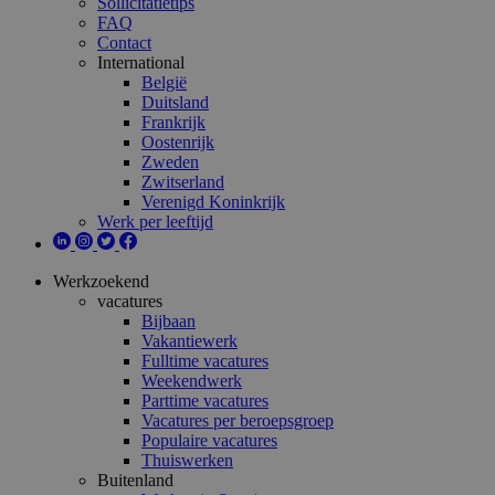
Sollicitatietips
FAQ
Contact
International
België
Duitsland
Frankrijk
Oostenrijk
Zweden
Zwitserland
Verenigd Koninkrijk
Werk per leeftijd
Werkzoekend
vacatures
Bijbaan
Vakantiewerk
Fulltime vacatures
Weekendwerk
Parttime vacatures
Vacatures per beroepsgroep
Populaire vacatures
Thuiswerken
Buitenland