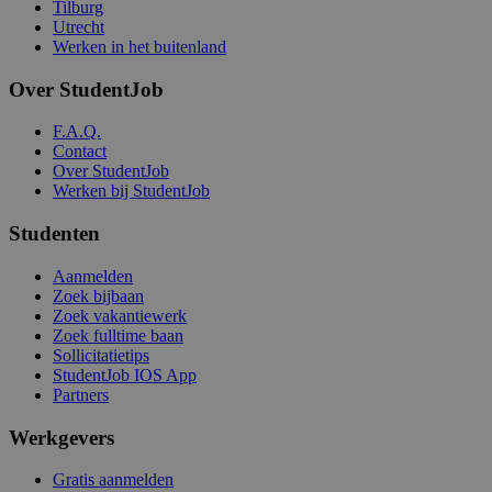
Tilburg
Utrecht
Werken in het buitenland
Over StudentJob
F.A.Q.
Contact
Over StudentJob
Werken bij StudentJob
Studenten
Aanmelden
Zoek bijbaan
Zoek vakantiewerk
Zoek fulltime baan
Sollicitatietips
StudentJob IOS App
Partners
Werkgevers
Gratis aanmelden