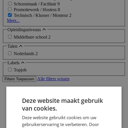
Schoonmaak / Facilitair
9
Promotiewerk / Hostess
8
Technisch / Klusser / Monteur
2
Meer...
Opleidingsniveaus
Middelbare school
2
Talen
Nederlands
2
Labels
Topjob
Alle filters wissen
Filters Toepassen
Home
>
Deze website maakt gebruik
Bijbaan
>
van cookies.
Enschede
>
Deze website gebruikt cookies om uw
Klusser vacatures
gebruikerservaring te verbeteren. Door