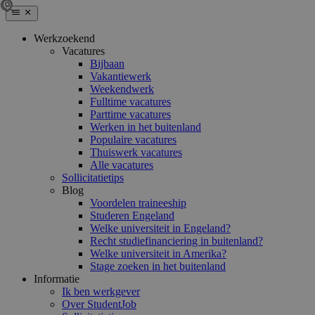
Werkzoekend
Vacatures
Bijbaan
Vakantiewerk
Weekendwerk
Fulltime vacatures
Parttime vacatures
Werken in het buitenland
Populaire vacatures
Thuiswerk vacatures
Alle vacatures
Sollicitatietips
Blog
Voordelen traineeship
Studeren Engeland
Welke universiteit in Engeland?
Recht studiefinanciering in buitenland?
Welke universiteit in Amerika?
Stage zoeken in het buitenland
Informatie
Ik ben werkgever
Over StudentJob