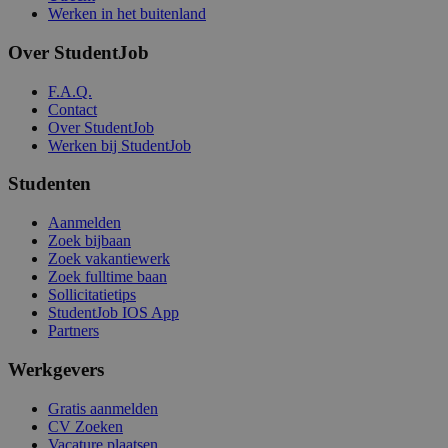
Werken in het buitenland
Over StudentJob
F.A.Q.
Contact
Over StudentJob
Werken bij StudentJob
Studenten
Aanmelden
Zoek bijbaan
Zoek vakantiewerk
Zoek fulltime baan
Sollicitatietips
StudentJob IOS App
Partners
Werkgevers
Gratis aanmelden
CV Zoeken
Vacature plaatsen