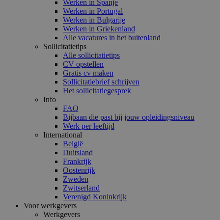
Werken in Spanje
Werken in Portugal
Werken in Bulgarije
Werken in Griekenland
Alle vacatures in het buitenland
Sollicitatietips
Alle sollicitatietips
CV opstellen
Gratis cv maken
Sollicitatiebrief schrijven
Het sollicitatiegesprek
Info
FAQ
Bijbaan die past bij jouw opleidingsniveau
Werk per leeftijd
International
België
Duitsland
Frankrijk
Oostenrijk
Zweden
Zwitserland
Verenigd Koninkrijk
Voor werkgevers
Werkgevers