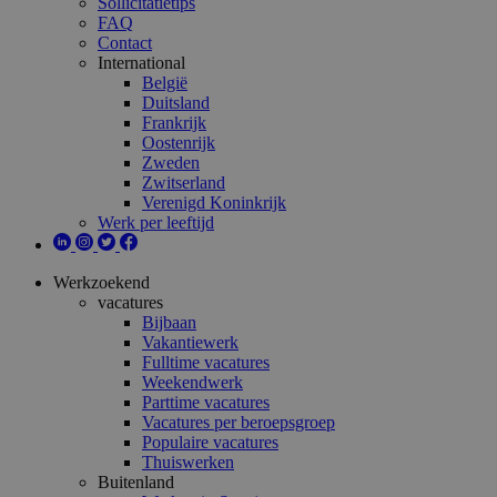
Sollicitatietips
FAQ
Contact
International
België
Duitsland
Frankrijk
Oostenrijk
Zweden
Zwitserland
Verenigd Koninkrijk
Werk per leeftijd
Werkzoekend
vacatures
Bijbaan
Vakantiewerk
Fulltime vacatures
Weekendwerk
Parttime vacatures
Vacatures per beroepsgroep
Populaire vacatures
Thuiswerken
Buitenland