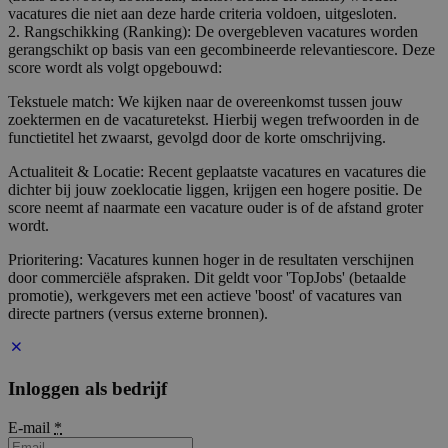
vacatures die niet aan deze harde criteria voldoen, uitgesloten.
2. Rangschikking (Ranking): De overgebleven vacatures worden
gerangschikt op basis van een gecombineerde relevantiescore. Deze
score wordt als volgt opgebouwd:
Tekstuele match: We kijken naar de overeenkomst tussen jouw
zoektermen en de vacaturetekst. Hierbij wegen trefwoorden in de
functietitel het zwaarst, gevolgd door de korte omschrijving.
Actualiteit & Locatie: Recent geplaatste vacatures en vacatures die
dichter bij jouw zoeklocatie liggen, krijgen een hogere positie. De
score neemt af naarmate een vacature ouder is of de afstand groter
wordt.
Prioritering: Vacatures kunnen hoger in de resultaten verschijnen
door commerciële afspraken. Dit geldt voor 'TopJobs' (betaalde
promotie), werkgevers met een actieve 'boost' of vacatures van
directe partners (versus externe bronnen).
Inloggen als bedrijf
E-mail
*