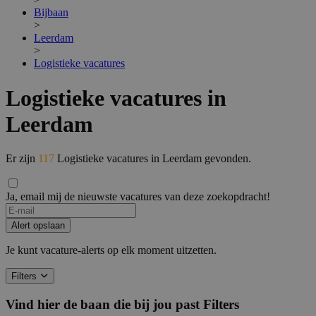
Bijbaan
>
Leerdam
>
Logistieke vacatures
Logistieke vacatures in
Leerdam
Er zijn
117
Logistieke vacatures in Leerdam gevonden.
Ja, email mij de nieuwste vacatures van deze zoekopdracht!
If
you
Alert opslaan
are
a
Je kunt vacature-alerts op elk moment uitzetten.
human,
ignore
Filters
this
field
Vind hier de baan die bij jou past
Filters