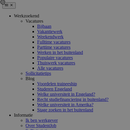
Werkzoekend
Vacatures
Bijbaan
Vakantiewerk
Weekendwerk
Fulltime vacatures
Parttime vacatures
Werken in het buitenland
Populaire vacatures
Thuiswerk vacatures
Alle vacatures
Sollicitatietips
Blog
Voordelen traineeship
Studeren Engeland
Welke universiteit in Engeland?
Recht studiefinanciering in buitenland?
Welke universiteit in Amerika?
Stage zoeken in het buitenland
Informatie
Ik ben werkgever
Over StudentJob