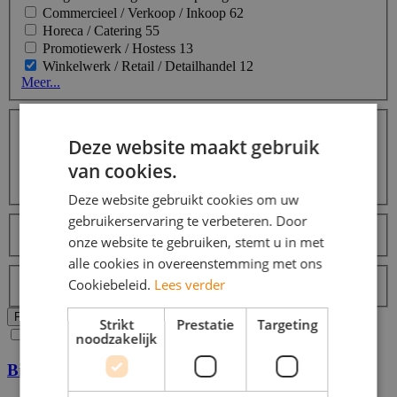
Commercieel / Verkoop / Inkoop
62
Horeca / Catering
55
Promotiewerk / Hostess
13
Winkelwerk / Retail / Detailhandel
12
Meer...
Opleidingsniveaus
Middelbare school
12
Deze website maakt gebruik
MBO
6
van cookies.
HBO
9
Universiteit
9
Deze website gebruikt cookies om uw
Talen
gebruikerservaring te verbeteren. Door
Nederlands
12
onze website te gebruiken, stemt u in met
alle cookies in overeenstemming met ons
Labels
Cookiebeleid.
Lees verder
Topjob
Alle filters wissen
Filters Toepassen
Strikt
Prestatie
Targeting
Ja, email mij de nieuwste vacatures van deze zoekopdracht!
noodzakelijk
Bijbaan Bezorger