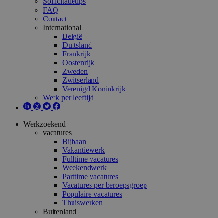
Sollicitatietips
FAQ
Contact
International
België
Duitsland
Frankrijk
Oostenrijk
Zweden
Zwitserland
Verenigd Koninkrijk
Werk per leeftijd
Werkzoekend
vacatures
Bijbaan
Vakantiewerk
Fulltime vacatures
Weekendwerk
Parttime vacatures
Vacatures per beroepsgroep
Populaire vacatures
Thuiswerken
Buitenland