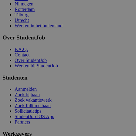
Nijmegen
Rotterdam
Tilburg
Utrecht
Werken in het buitenland
Over StudentJob
F.A.Q.
Contact
Over StudentJob
Werken bij StudentJob
Studenten
Aanmelden
Zoek bijbaan
Zoek vakantiewerk
Zoek fulltime baan
Sollicitatietips
StudentJob IOS App
Partners
Werkgevers