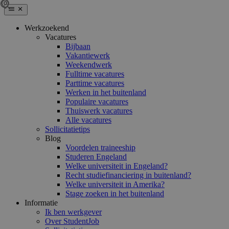
Werkzoekend
Vacatures
Bijbaan
Vakantiewerk
Weekendwerk
Fulltime vacatures
Parttime vacatures
Werken in het buitenland
Populaire vacatures
Thuiswerk vacatures
Alle vacatures
Sollicitatietips
Blog
Voordelen traineeship
Studeren Engeland
Welke universiteit in Engeland?
Recht studiefinanciering in buitenland?
Welke universiteit in Amerika?
Stage zoeken in het buitenland
Informatie
Ik ben werkgever
Over StudentJob