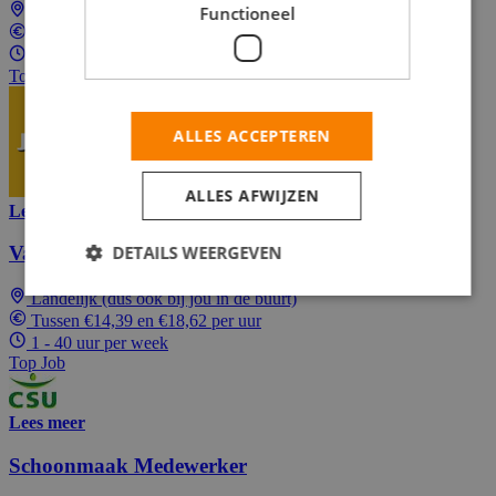
Landelijk (dus ook bij jou in de buurt)
Functioneel
Tussen €11,99 en €18,63 per uur
Parttime (overdag)
Top Job
ALLES ACCEPTEREN
ALLES AFWIJZEN
Lees meer
DETAILS WEERGEVEN
Vakantiewerk Schoonmaak
Landelijk (dus ook bij jou in de buurt)
Tussen €14,39 en €18,62 per uur
1 - 40 uur per week
Top Job
Lees meer
Schoonmaak Medewerker