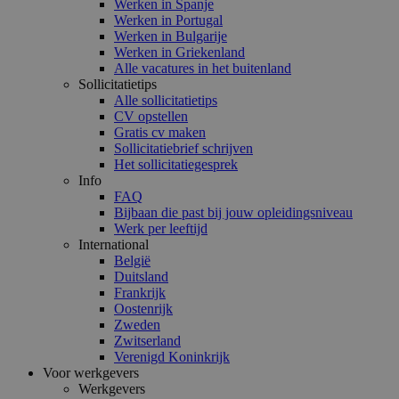
Werken in Spanje
Werken in Portugal
Werken in Bulgarije
Werken in Griekenland
Alle vacatures in het buitenland
Sollicitatietips
Alle sollicitatietips
CV opstellen
Gratis cv maken
Sollicitatiebrief schrijven
Het sollicitatiegesprek
Info
FAQ
Bijbaan die past bij jouw opleidingsniveau
Werk per leeftijd
International
België
Duitsland
Frankrijk
Oostenrijk
Zweden
Zwitserland
Verenigd Koninkrijk
Voor werkgevers
Werkgevers