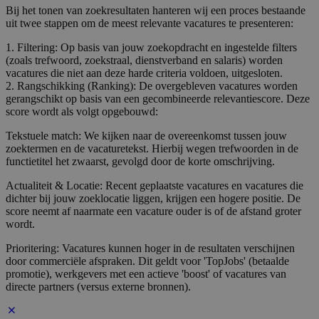
Bij het tonen van zoekresultaten hanteren wij een proces bestaande
uit twee stappen om de meest relevante vacatures te presenteren:
1. Filtering: Op basis van jouw zoekopdracht en ingestelde filters
(zoals trefwoord, zoekstraal, dienstverband en salaris) worden
vacatures die niet aan deze harde criteria voldoen, uitgesloten.
2. Rangschikking (Ranking): De overgebleven vacatures worden
gerangschikt op basis van een gecombineerde relevantiescore. Deze
score wordt als volgt opgebouwd:
Tekstuele match: We kijken naar de overeenkomst tussen jouw
zoektermen en de vacaturetekst. Hierbij wegen trefwoorden in de
functietitel het zwaarst, gevolgd door de korte omschrijving.
Actualiteit & Locatie: Recent geplaatste vacatures en vacatures die
dichter bij jouw zoeklocatie liggen, krijgen een hogere positie. De
score neemt af naarmate een vacature ouder is of de afstand groter
wordt.
Prioritering: Vacatures kunnen hoger in de resultaten verschijnen
door commerciële afspraken. Dit geldt voor 'TopJobs' (betaalde
promotie), werkgevers met een actieve 'boost' of vacatures van
directe partners (versus externe bronnen).