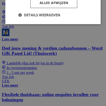
ALLES AFWIJZEN
vanuit huis of onderweg.
Landelijk (dus ook bij jou in de buurt)
DETAILS WEERGEVEN
In overeenstemming
4 - 32 uur per week
Top Job
Lees meer
Deel jouw mening & verdien cadeaubonnen – Word
GfK Panel Lid! (Thuiswerk)
Landelijk (dus ook bij jou in de buurt)
In overeenstemming
1 - 5 uur per week
Top Job
GFK
Lees meer
Flexibele thuisbaan: online enquêtes invullen voor
beloningen