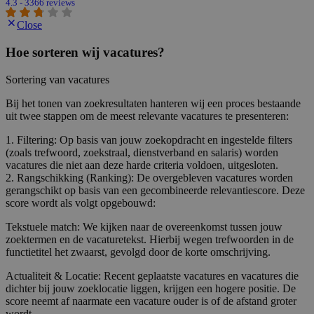
4.3 - 3366 reviews
Close
Hoe sorteren wij vacatures?
Sortering van vacatures
Bij het tonen van zoekresultaten hanteren wij een proces bestaande
uit twee stappen om de meest relevante vacatures te presenteren:
1. Filtering: Op basis van jouw zoekopdracht en ingestelde filters
(zoals trefwoord, zoekstraal, dienstverband en salaris) worden
vacatures die niet aan deze harde criteria voldoen, uitgesloten.
2. Rangschikking (Ranking): De overgebleven vacatures worden
gerangschikt op basis van een gecombineerde relevantiescore. Deze
score wordt als volgt opgebouwd:
Tekstuele match: We kijken naar de overeenkomst tussen jouw
zoektermen en de vacaturetekst. Hierbij wegen trefwoorden in de
functietitel het zwaarst, gevolgd door de korte omschrijving.
Actualiteit & Locatie: Recent geplaatste vacatures en vacatures die
dichter bij jouw zoeklocatie liggen, krijgen een hogere positie. De
score neemt af naarmate een vacature ouder is of de afstand groter
wordt.