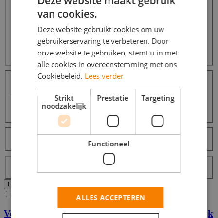
Deze website maakt gebruik
Zorg / Thuiszorg / Kinderopvang
110
van cookies.
Horeca / Catering
72
Commercieel / Verkoop / Inkoop
61
Deze website gebruikt cookies om uw
Promotiewerk / Hostess
13
gebruikerservaring te verbeteren. Door
Communicatie / Marketing / Reclame / PR
9
onze website te gebruiken, stemt u in met
Meer...
alle cookies in overeenstemming met ons
Opleidingsniveaus
Cookiebeleid.
Lees verder
Middelbare school
9
MBO
4
Strikt
Prestatie
Targeting
HBO
4
noodzakelijk
Universiteit
4
Talen
Nederlands
9
Functioneel
Labels
Topjob
Alle filters wissen
Filters Toepassen
Ja, email mij de nieuwste vacatures van deze zoekopdracht!
ALLES ACCEPTEREN
Verdien extra geld met online enquêtes. Gemakkelijk