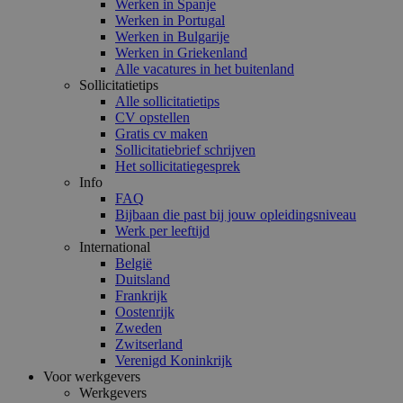
Werken in Spanje
Werken in Portugal
Werken in Bulgarije
Werken in Griekenland
Alle vacatures in het buitenland
Sollicitatietips
Alle sollicitatietips
CV opstellen
Gratis cv maken
Sollicitatiebrief schrijven
Het sollicitatiegesprek
Info
FAQ
Bijbaan die past bij jouw opleidingsniveau
Werk per leeftijd
International
België
Duitsland
Frankrijk
Oostenrijk
Zweden
Zwitserland
Verenigd Koninkrijk
Voor werkgevers
Werkgevers