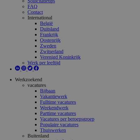
Sollicitatietips
FAQ
Contact
International
België
Duitsland
Frankrijk
Oostenrijk
Zweden
Zwitserland
Verenigd Koninkrijk
Werk per leeftijd
Werkzoekend
vacatures
Bijbaan
Vakantiewerk
Fulltime vacatures
Weekendwerk
Parttime vacatures
Vacatures per beroepsgroep
Populaire vacatures
Thuiswerken
Buitenland