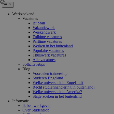
Werkzoekend
Vacatures
Bijbaan
Vakantiewerk
Weekendwerk
Fulltime vacatures
Parttime vacatures
Werken in het buitenland
Populaire vacatures
Thuiswerk vacatures
Alle vacatures
Sollicitatietips
Blog
Voordelen traineeship
Studeren Engeland
Welke universiteit in Engeland?
Recht studiefinanciering in buitenland?
Welke universiteit in Amerika?
Stage zoeken in het buitenland
Informatie
Ik ben werkgever
Over StudentJob