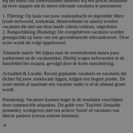
Bij het tonen van zoekresultaten hanteren wij een proces bestaande
uit twee stappen om de meest relevante vacatures te presenteren:
1. Filtering: Op basis van jouw zoekopdracht en ingestelde filters
(zoals trefwoord, zoekstraal, dienstverband en salaris) worden
vacatures die niet aan deze harde criteria voldoen, uitgesloten.
2. Rangschikking (Ranking): De overgebleven vacatures worden
gerangschikt op basis van een gecombineerde relevantiescore. Deze
score wordt als volgt opgebouwd:
Tekstuele match: We kijken naar de overeenkomst tussen jouw
zoektermen en de vacaturetekst. Hierbij wegen trefwoorden in de
functietitel het zwaarst, gevolgd door de korte omschrijving.
Actualiteit & Locatie: Recent geplaatste vacatures en vacatures die
dichter bij jouw zoeklocatie liggen, krijgen een hogere positie. De
score neemt af naarmate een vacature ouder is of de afstand groter
wordt.
Prioritering: Vacatures kunnen hoger in de resultaten verschijnen
door commerciële afspraken. Dit geldt voor 'TopJobs' (betaalde
promotie), werkgevers met een actieve 'boost' of vacatures van
directe partners (versus externe bronnen).