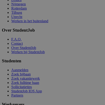
Nijmegen
Rotterdam
Tilburg
Utrecht
Werken in het buitenland
Over StudentJob
F.A.Q.
Contact
Over StudentJob
Werken bij StudentJob
Studenten
Aanmelden
Zoek bijbaan
Zoek vakantiewerk
Zoek fulltime baan
Sollicitatietips
StudentJob IOS App
Partners
Werkgevers