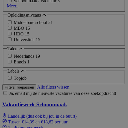
Schoonmaak / Facilitair
5
Meer...
Opleidingsniveaus
Middelbare school
21
MBO
15
HBO
15
Universiteit
15
Talen
Nederlands
19
Engels
1
Labels
Topjob
Alle filters wissen
Filters Toepassen
Ja, email mij de nieuwste vacatures van deze zoekopdracht!
Vakantiewerk Schoonmaak
Landelijk (dus ook bij jou in de buurt)
Tussen €14,39 en €18,62 per uur
1 - 40 uur per week