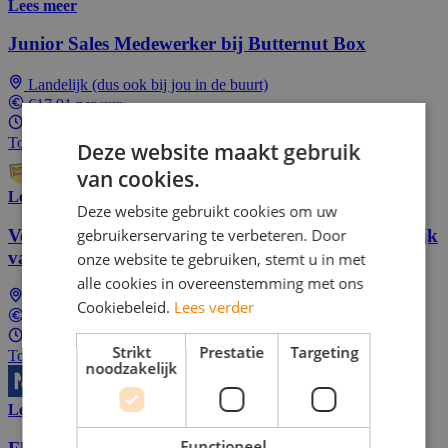
Lees meer
Junior Sales Medewerker bij Butternut Box
Landelijk (dus ook bij jou in de buurt)
€17,91 per uur
16 - 32 uur per week
Top Job
Deze website maakt gebruik
van cookies.
Lees meer
Deze website gebruikt cookies om uw
gebruikerservaring te verbeteren. Door
Verdien extra geld met online enquêtes. Gemakkelijk
vanuit huis of onderweg.
onze website te gebruiken, stemt u in met
alle cookies in overeenstemming met ons
Landelijk (dus ook bij jou in de buurt)
Cookiebeleid.
Lees verder
In overeenstemming
4 - 32 uur per week
Strikt
Prestatie
Targeting
Top Job
noodzakelijk
Lees meer
Functioneel