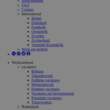
Sollicitatietips
FAQ
Contact
International
België
Duitsland
Frankrijk
Oostenrijk
Zweden
Zwitserland
Verenigd Koninkrijk
Werk per leeftijd
Werkzoekend
vacatures
Bijbaan
Vakantiewerk
Fulltime vacatures
Weekendwerk
Parttime vacatures
Vacatures per beroepsgroep
Populaire vacatures
Thuiswerken
Buitenland