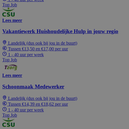
Top Job
Lees meer
Vakantiewerk Huishoudelijke Hulp in jouw regio
Landelijk (dus ook bij jou in de buurt)
Tussen €13,50 en €17,00 per uur
1 - 40 uur per week
Top Job
Lees meer
Schoonmaak Medewerker
Landelijk (dus ook bij jou in de buurt)
Tussen €14,39 en €18,62 per uur
1 - 40 uur per week
Top Job