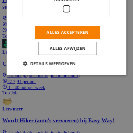
Flexible online side hustle: Test games, apps &
surveys!
Landelijk (dus ook bij jou in de buurt)
In overeenstemming
1 - 40 uur per week
ALLES ACCEPTEREN
Top Job
ALLES AFWIJZEN
Lees meer
DETAILS WEERGEVEN
Callcenter medewerker bij Butternut Box
Landelijk (dus ook bij jou in de buurt)
€17,91 per uur
1 - 40 uur per week
Top Job
Lees meer
Wordt Hiker (auto's vervoeren) bij Easy Way!
Landelijk (dus ook bij jou in de buurt)