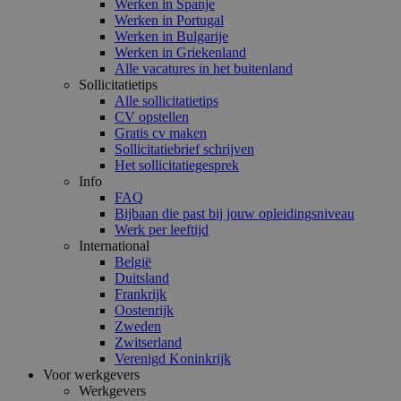
Werken in Spanje
Werken in Portugal
Werken in Bulgarije
Werken in Griekenland
Alle vacatures in het buitenland
Sollicitatietips
Alle sollicitatietips
CV opstellen
Gratis cv maken
Sollicitatiebrief schrijven
Het sollicitatiegesprek
Info
FAQ
Bijbaan die past bij jouw opleidingsniveau
Werk per leeftijd
International
België
Duitsland
Frankrijk
Oostenrijk
Zweden
Zwitserland
Verenigd Koninkrijk
Voor werkgevers
Werkgevers