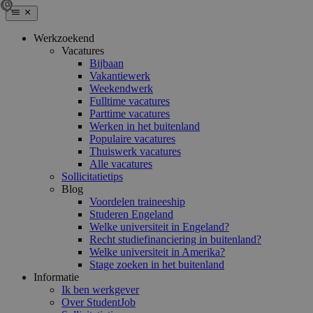
Werkzoekend
Vacatures
Bijbaan
Vakantiewerk
Weekendwerk
Fulltime vacatures
Parttime vacatures
Werken in het buitenland
Populaire vacatures
Thuiswerk vacatures
Alle vacatures
Sollicitatietips
Blog
Voordelen traineeship
Studeren Engeland
Welke universiteit in Engeland?
Recht studiefinanciering in buitenland?
Welke universiteit in Amerika?
Stage zoeken in het buitenland
Informatie
Ik ben werkgever
Over StudentJob