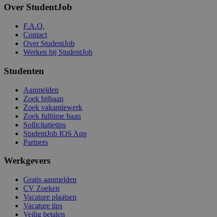
Over StudentJob
F.A.Q.
Contact
Over StudentJob
Werken bij StudentJob
Studenten
Aanmelden
Zoek bijbaan
Zoek vakantiewerk
Zoek fulltime baan
Sollicitatietips
StudentJob IOS App
Partners
Werkgevers
Gratis aanmelden
CV Zoeken
Vacature plaatsen
Vacature tips
Veilig betalen