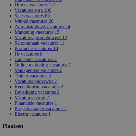
Horeca vacatures
121
Vacatures zorg
100
Sales vacatures
85
Winkel vacatures
26
Administratieve vacatures
24
Marketing vacatures
15
Vacatures promotiewerk
12
Schoonmaak vacatures
11
Productie vacatures
10
Hr vacatures
8
Callcenter vacatures
7
Online marketing vacatures
7
Management vacatures
6
Trainer vacatures
3
Vacatures onderwijs
2
Receptioniste vacatures
2
Beveiliging vacatures
2
Vacatures bouw
2
Financiele vacatures
1
Projectmanager vacatures
1
Electra vacatures
1
Plaatsen