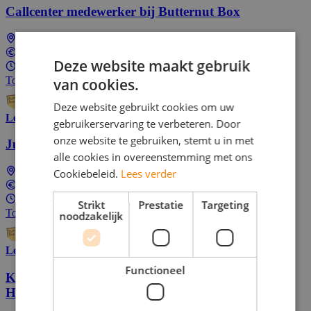
Callcenter medewerker bij Butternut Box
Landelijk (dus ook bij jou in de buurt)
€17,91 per uur
Deze website maakt gebruik
1 - 40 uur per week
Top Job
van cookies.
Deze website gebruikt cookies om uw
Lees meer
gebruikerservaring te verbeteren. Door
onze website te gebruiken, stemt u in met
Junior Sales Medewerker bij Butternut Box
alle cookies in overeenstemming met ons
Cookiebeleid.
Lees verder
Landelijk (dus ook bij jou in de buurt)
€17,91 per uur
16 - 32 uur per week
Strikt
Prestatie
Targeting
Top Job
noodzakelijk
Lees meer
Functioneel
Kom werken in de Hotel sector bij
Hotelprofessionals!