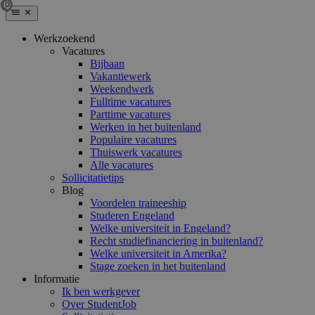
Werkzoekend
Vacatures
Bijbaan
Vakantiewerk
Weekendwerk
Fulltime vacatures
Parttime vacatures
Werken in het buitenland
Populaire vacatures
Thuiswerk vacatures
Alle vacatures
Sollicitatietips
Blog
Voordelen traineeship
Studeren Engeland
Welke universiteit in Engeland?
Recht studiefinanciering in buitenland?
Welke universiteit in Amerika?
Stage zoeken in het buitenland
Informatie
Ik ben werkgever
Over StudentJob