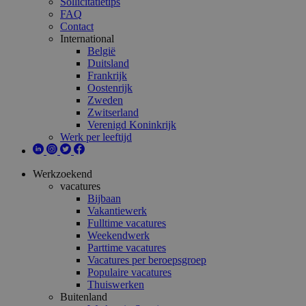
Sollicitatietips
FAQ
Contact
International
België
Duitsland
Frankrijk
Oostenrijk
Zweden
Zwitserland
Verenigd Koninkrijk
Werk per leeftijd
Werkzoekend
vacatures
Bijbaan
Vakantiewerk
Fulltime vacatures
Weekendwerk
Parttime vacatures
Vacatures per beroepsgroep
Populaire vacatures
Thuiswerken
Buitenland