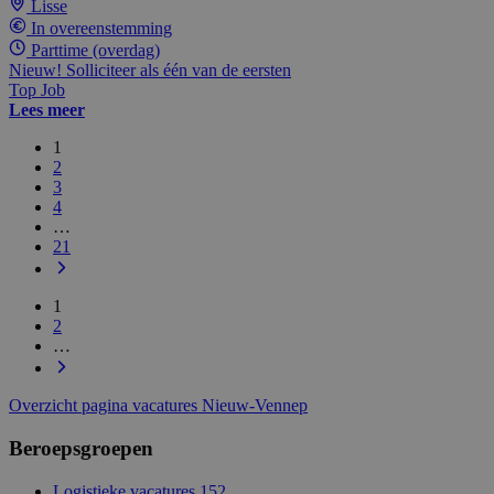
Lisse
In overeenstemming
Parttime (overdag)
Nieuw! Solliciteer als één van de eersten
Top Job
Lees meer
1
2
3
4
…
21
1
2
…
Overzicht pagina vacatures Nieuw-Vennep
Beroepsgroepen
Logistieke vacatures
152