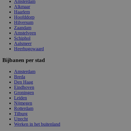
Amsterdam
Alkmaar
Haarlem
Hoofddorp
Hilversum
Zaandam
Amstelveen
Schiphol
Aalsmeer
Heerhugowaard
Bijbanen per stad
Amsterdam
Breda
Den Haag
Eindhoven
Groningen
Leiden
Nijmegen
Rotterdam
Tilburg
Utrecht
Werken in het buitenland