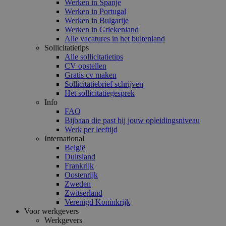
Werken in Spanje
Werken in Portugal
Werken in Bulgarije
Werken in Griekenland
Alle vacatures in het buitenland
Sollicitatietips
Alle sollicitatietips
CV opstellen
Gratis cv maken
Sollicitatiebrief schrijven
Het sollicitatiegesprek
Info
FAQ
Bijbaan die past bij jouw opleidingsniveau
Werk per leeftijd
International
België
Duitsland
Frankrijk
Oostenrijk
Zweden
Zwitserland
Verenigd Koninkrijk
Voor werkgevers
Werkgevers