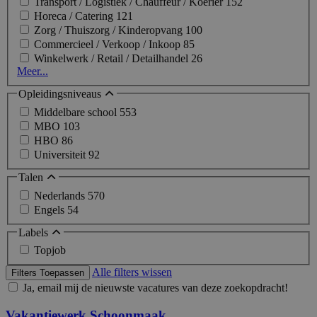
Transport / Logistiek / Chauffeur / Koerier
152
Horeca / Catering
121
Zorg / Thuiszorg / Kinderopvang
100
Commercieel / Verkoop / Inkoop
85
Winkelwerk / Retail / Detailhandel
26
Meer...
Opleidingsniveaus
Middelbare school
553
MBO
103
HBO
86
Universiteit
92
Talen
Nederlands
570
Engels
54
Labels
Topjob
Alle filters wissen
Filters Toepassen
Ja, email mij de nieuwste vacatures van deze zoekopdracht!
Vakantiewerk Schoonmaak