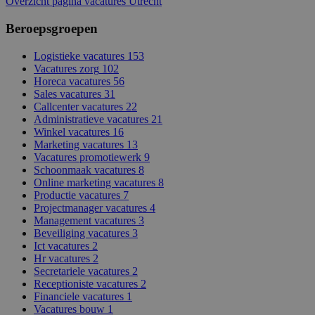
Overzicht pagina vacatures Utrecht
Beroepsgroepen
Logistieke vacatures
153
Vacatures zorg
102
Horeca vacatures
56
Sales vacatures
31
Callcenter vacatures
22
Administratieve vacatures
21
Winkel vacatures
16
Marketing vacatures
13
Vacatures promotiewerk
9
Schoonmaak vacatures
8
Online marketing vacatures
8
Productie vacatures
7
Projectmanager vacatures
4
Management vacatures
3
Beveiliging vacatures
3
Ict vacatures
2
Hr vacatures
2
Secretariele vacatures
2
Receptioniste vacatures
2
Financiele vacatures
1
Vacatures bouw
1