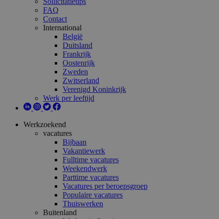
Sollicitatietips
FAQ
Contact
International
België
Duitsland
Frankrijk
Oostenrijk
Zweden
Zwitserland
Verenigd Koninkrijk
Werk per leeftijd
Werkzoekend
vacatures
Bijbaan
Vakantiewerk
Fulltime vacatures
Weekendwerk
Parttime vacatures
Vacatures per beroepsgroep
Populaire vacatures
Thuiswerken
Buitenland