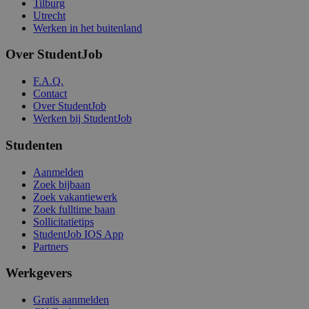
Tilburg
Utrecht
Werken in het buitenland
Over StudentJob
F.A.Q.
Contact
Over StudentJob
Werken bij StudentJob
Studenten
Aanmelden
Zoek bijbaan
Zoek vakantiewerk
Zoek fulltime baan
Sollicitatietips
StudentJob IOS App
Partners
Werkgevers
Gratis aanmelden