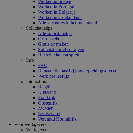
Werken in Spanje
Werken in Portugal
Werken in Bulgarije
Werken in Griekenland
Alle vacatures in het buitenland
Sollicitatietips
Alle sollicitatietips
CV opstellen
Gratis cv maken
Sollicitatiebrief schrijven
Het sollicitatiegesprek
Info
FAQ
Bijbaan die past bij jouw opleidingsniveau
Werk per leeftijd
International
België
Duitsland
Frankrijk
Oostenrijk
Zweden
Zwitserland
Verenigd Koninkrijk
Voor werkgevers
Werkgevers