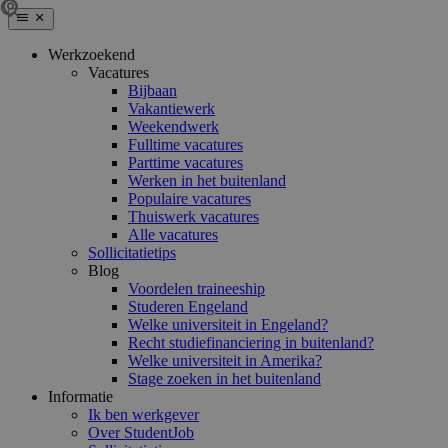
Werkzoekend
Vacatures
Bijbaan
Vakantiewerk
Weekendwerk
Fulltime vacatures
Parttime vacatures
Werken in het buitenland
Populaire vacatures
Thuiswerk vacatures
Alle vacatures
Sollicitatietips
Blog
Voordelen traineeship
Studeren Engeland
Welke universiteit in Engeland?
Recht studiefinanciering in buitenland?
Welke universiteit in Amerika?
Stage zoeken in het buitenland
Informatie
Ik ben werkgever
Over StudentJob