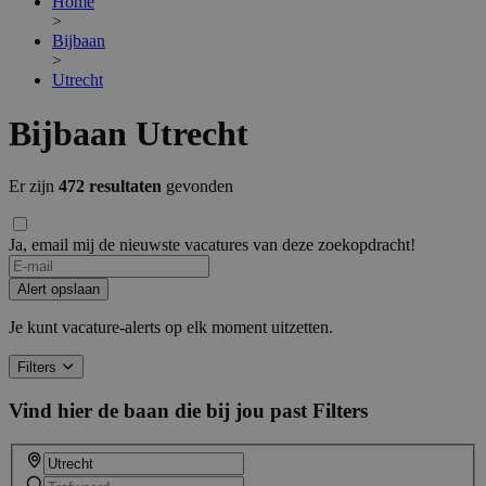
Home
>
Bijbaan
>
Utrecht
Bijbaan Utrecht
Er zijn
472 resultaten
gevonden
Ja, email mij de nieuwste vacatures van deze zoekopdracht!
If
you
Alert opslaan
are
a
Je kunt vacature-alerts op elk moment uitzetten.
human,
ignore
Filters
this
field
Vind hier de baan die bij jou past
Filters