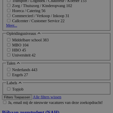
Transport / Logistiek / Chauffeur / Koerier
153
Zorg / Thuiszorg / Kinderopvang
102
Horeca / Catering
56
Commercieel / Verkoop / Inkoop
31
Callcenter / Customer Service
22
Meer...
Opleidingsniveaus
Middelbare school
383
MBO
104
HBO
45
Universiteit
42
Talen
Nederlands
443
Engels
27
Labels
Topjob
Alle filters wissen
Filters Toepassen
Ja, email mij de nieuwste vacatures van deze zoekopdracht!
Bijbaan zorgstudent (NAH)