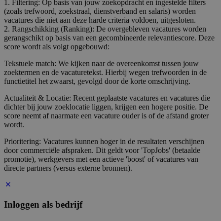
1. Filtering: Op basis van jouw zoekopdracht en ingestelde filters
(zoals trefwoord, zoekstraal, dienstverband en salaris) worden
vacatures die niet aan deze harde criteria voldoen, uitgesloten.
2. Rangschikking (Ranking): De overgebleven vacatures worden
gerangschikt op basis van een gecombineerde relevantiescore. Deze
score wordt als volgt opgebouwd:
Tekstuele match: We kijken naar de overeenkomst tussen jouw
zoektermen en de vacaturetekst. Hierbij wegen trefwoorden in de
functietitel het zwaarst, gevolgd door de korte omschrijving.
Actualiteit & Locatie: Recent geplaatste vacatures en vacatures die
dichter bij jouw zoeklocatie liggen, krijgen een hogere positie. De
score neemt af naarmate een vacature ouder is of de afstand groter
wordt.
Prioritering: Vacatures kunnen hoger in de resultaten verschijnen
door commerciële afspraken. Dit geldt voor 'TopJobs' (betaalde
promotie), werkgevers met een actieve 'boost' of vacatures van
directe partners (versus externe bronnen).
Inloggen als bedrijf