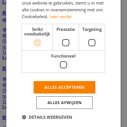
Lees meer
onze website te gebruiken, stemt u in met
alle cookies in overeenstemming met ons
Bijbaan Barista Starbucks Nieuwegein | Dutch
Cookiebeleid.
Lees verder
speaking only
Strikt
Prestatie
Targeting
Nieuwegein
noodzakelijk
In overeenstemming
16 - 38 uur per week
Nieuw! Solliciteer als één van de eersten
Top Job
Functioneel
Lees meer
Bijbaan in de thuiszorg
Houten
In overeenstemming
ALLES ACCEPTEREN
Parttime (overdag)
Nieuw! Solliciteer als één van de eersten
Top Job
ALLES AFWIJZEN
Lees meer
DETAILS WEERGEVEN
Bijbaan in de thuiszorg