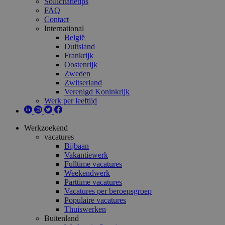
Sollicitatietips
FAQ
Contact
International
België
Duitsland
Frankrijk
Oostenrijk
Zweden
Zwitserland
Verenigd Koninkrijk
Werk per leeftijd
Werkzoekend
vacatures
Bijbaan
Vakantiewerk
Fulltime vacatures
Weekendwerk
Parttime vacatures
Vacatures per beroepsgroep
Populaire vacatures
Thuiswerken
Buitenland