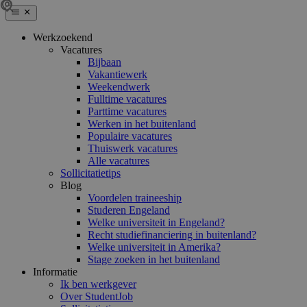
Werkzoekend
Vacatures
Bijbaan
Vakantiewerk
Weekendwerk
Fulltime vacatures
Parttime vacatures
Werken in het buitenland
Populaire vacatures
Thuiswerk vacatures
Alle vacatures
Sollicitatietips
Blog
Voordelen traineeship
Studeren Engeland
Welke universiteit in Engeland?
Recht studiefinanciering in buitenland?
Welke universiteit in Amerika?
Stage zoeken in het buitenland
Informatie
Ik ben werkgever
Over StudentJob