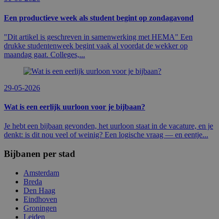
Een productieve week als student begint op zondagavond
"Dit artikel is geschreven in samenwerking met HEMA" Een
drukke studentenweek begint vaak al voordat de wekker op
maandag gaat. Colleges,...
29-05-2026
Wat is een eerlijk uurloon voor je bijbaan?
Je hebt een bijbaan gevonden, het uurloon staat in de vacature, en je
denkt: is dit nou veel of weinig? Een logische vraag — en eentje...
Bijbanen per stad
Amsterdam
Breda
Den Haag
Eindhoven
Groningen
Leiden