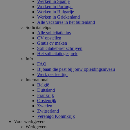
Werken in Spanje
Werken in Portugal
Werken in Bulgarije
Werken in Griekenland
Alle vacatures in het buitenland
Sollicitatietips
Alle sollicitatietips
CV opstellen
Gratis cv maken
Sollicitatiebrief schrijven
Het sollicitatiegesprek
Info
FAQ
Bijbaan die past bij jouw opleidingsniveau
Werk per leeftijd
International
België
Duitsland
Frankrijk
Oostenrijk
Zweden
Zwitserland
Verenigd Koninkrijk
Voor werkgevers
Werkgevers