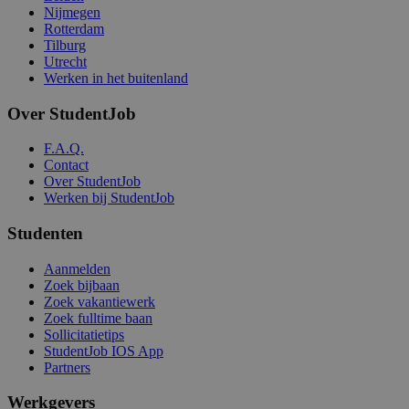
Nijmegen
Rotterdam
Tilburg
Utrecht
Werken in het buitenland
Over StudentJob
F.A.Q.
Contact
Over StudentJob
Werken bij StudentJob
Studenten
Aanmelden
Zoek bijbaan
Zoek vakantiewerk
Zoek fulltime baan
Sollicitatietips
StudentJob IOS App
Partners
Werkgevers