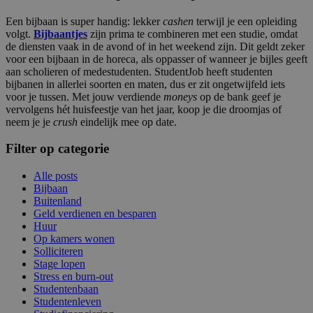
Een
bijbaan
is super handig: lekker
cashen
terwijl je een opleiding
volgt.
Bijbaantjes
zijn prima te combineren met een studie, omdat
de diensten vaak in de avond of in het weekend zijn. Dit geldt zeker
voor een
bijbaan
in de horeca, als oppasser of wanneer je bijles geeft
aan scholieren of medestudenten. StudentJob heeft
studenten
bijbanen
in allerlei soorten en maten, dus er zit ongetwijfeld iets
voor je tussen. Met jouw verdiende
moneys
op de bank geef je
vervolgens hét huisfeestje van het jaar, koop je die droomjas of
neem je je
crush
eindelijk mee op date.
Filter op categorie
Alle posts
Bijbaan
Buitenland
Geld verdienen en besparen
Huur
Op kamers wonen
Solliciteren
Stage lopen
Stress en burn-out
Studentenbaan
Studentenleven