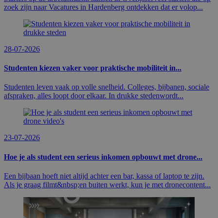
zoek zijn naar Vacatures in Hardenberg ontdekken dat er volop...
28-07-2026
Studenten kiezen vaker voor praktische mobiliteit in...
Studenten leven vaak op volle snelheid. Colleges, bijbanen, sociale
afspraken, alles loopt door elkaar. In drukke stedenwordt...
23-07-2026
Hoe je als student een serieus inkomen opbouwt met drone...
Een bijbaan hoeft niet altijd achter een bar, kassa of laptop te zijn.
Als je graag filmt&nbsp;en buiten werkt, kun je met dronecontent...