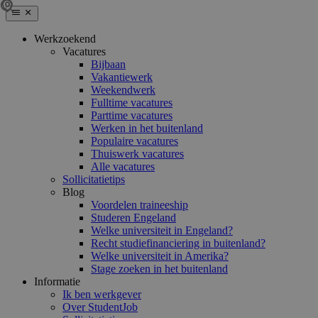
Werkzoekend
Vacatures
Bijbaan
Vakantiewerk
Weekendwerk
Fulltime vacatures
Parttime vacatures
Werken in het buitenland
Populaire vacatures
Thuiswerk vacatures
Alle vacatures
Sollicitatietips
Blog
Voordelen traineeship
Studeren Engeland
Welke universiteit in Engeland?
Recht studiefinanciering in buitenland?
Welke universiteit in Amerika?
Stage zoeken in het buitenland
Informatie
Ik ben werkgever
Over StudentJob