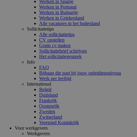
Werken in Spanje
Werken in Portugal
Werken in Bulgarije
Werken in Griekenland
Alle vacatures in het buitenland
Sollicitatietips
Alle sollicitatietips
CV opstellen
Gratis cv maken
Sollicitatiebrief schrijven
Het sollicitatiegesprek
Info
FAQ
Bijbaan die past bij jouw opleidingsniveau
Werk per leeftijd
International
België
Duitsland
Frankrijk
Oostenrijk
Zweden
Zwitserland
Verenigd Koninkrijk
Voor werkgevers
Werkgevers