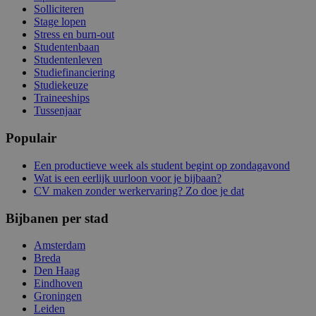
Solliciteren
Stage lopen
Stress en burn-out
Studentenbaan
Studentenleven
Studiefinanciering
Studiekeuze
Traineeships
Tussenjaar
Populair
Een productieve week als student begint op zondagavond
Wat is een eerlijk uurloon voor je bijbaan?
CV maken zonder werkervaring? Zo doe je dat
Bijbanen per stad
Amsterdam
Breda
Den Haag
Eindhoven
Groningen
Leiden