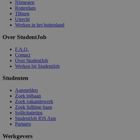
Nijmegen
Rotterdam
Tilburg
Utrecht
Werken in het buitenland
Over StudentJob
F.A.Q.
Contact
Over StudentJob
Werken bij StudentJob
Studenten
Aanmelden
Zoek bijbaan
Zoek vakantiewerk
Zoek fulltime baan
Sollicitatietips
StudentJob IOS App
Partners
Werkgevers