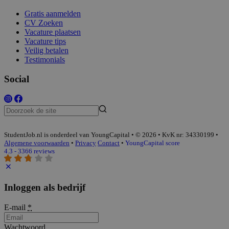
Gratis aanmelden
CV Zoeken
Vacature plaatsen
Vacature tips
Veilig betalen
Testimonials
Social
StudentJob.nl is onderdeel van YoungCapital • © 2026 • KvK nr: 34330199 •
Algemene voorwaarden
•
Privacy
Contact
•
YoungCapital score
4.3 - 3366 reviews
Inloggen als bedrijf
E-mail
*
Wachtwoord