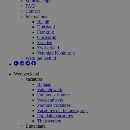
Sollicitatietips
FAQ
Contact
International
België
Duitsland
Frankrijk
Oostenrijk
Zweden
Zwitserland
Verenigd Koninkrijk
Werk per leeftijd
Werkzoekend
vacatures
Bijbaan
Vakantiewerk
Fulltime vacatures
Weekendwerk
Parttime vacatures
Vacatures per beroepsgroep
Populaire vacatures
Thuiswerken
Buitenland