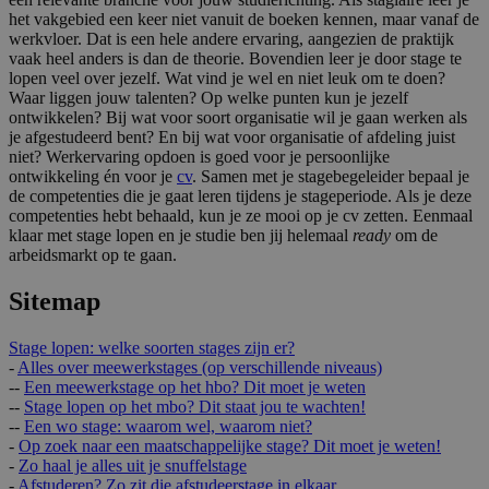
het vakgebied een keer niet vanuit de boeken kennen, maar vanaf de
werkvloer. Dat is een hele andere ervaring, aangezien de praktijk
vaak heel anders is dan de theorie. Bovendien leer je door
stage te
lopen
veel over jezelf. Wat vind je wel en niet leuk om te doen?
Waar liggen jouw talenten? Op welke punten kun je jezelf
ontwikkelen? Bij wat voor soort organisatie wil je gaan werken als
je afgestudeerd bent? En bij wat voor organisatie of afdeling juist
niet? Werkervaring opdoen is goed voor je persoonlijke
ontwikkeling én voor je
cv
. Samen met je stagebegeleider bepaal je
de competenties die je gaat leren tijdens je stageperiode. Als je deze
competenties hebt behaald, kun je ze mooi op je cv zetten. Eenmaal
klaar met
stage lopen
en je studie ben jij helemaal
ready
om de
arbeidsmarkt op te gaan.
Sitemap
Stage lopen: welke soorten stages zijn er?
-
Alles over meewerkstages (op verschillende niveaus)
--
Een meewerkstage op het hbo? Dit moet je weten
--
Stage lopen op het mbo? Dit staat jou te wachten!
--
Een wo stage: waarom wel, waarom niet?
-
Op zoek naar een maatschappelijke stage? Dit moet je weten!
-
Zo haal je alles uit je snuffelstage
-
Afstuderen? Zo zit die afstudeerstage in elkaar