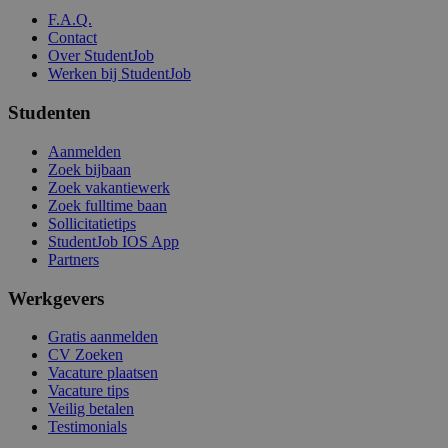
F.A.Q.
Contact
Over StudentJob
Werken bij StudentJob
Studenten
Aanmelden
Zoek bijbaan
Zoek vakantiewerk
Zoek fulltime baan
Sollicitatietips
StudentJob IOS App
Partners
Werkgevers
Gratis aanmelden
CV Zoeken
Vacature plaatsen
Vacature tips
Veilig betalen
Testimonials