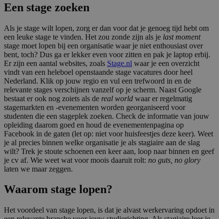
Een stage zoeken
Als je
stage wilt lopen
, zorg er dan voor dat je genoeg tijd hebt om
een leuke
stage te vinden
. Het zou zonde zijn als je
last moment
stage moet lopen
bij een organisatie waar je niet enthousiast over
bent, toch? Dus ga er lekker even voor zitten en pak je laptop erbij.
Er zijn een aantal websites, zoals
Stage.nl
waar je een overzicht
vindt van een heleboel openstaande stage vacatures door heel
Nederland. Klik op jouw regio en vul een trefwoord in en de
relevante stages verschijnen vanzelf op je scherm. Naast Google
bestaat er ook nog zoiets als de
real world
waar er regelmatig
stagemarkten en -evenementen worden georganiseerd voor
studenten die een
stageplek zoeken
. Check de informatie van jouw
opleiding daarom goed en houd de evenementenpagina op
Facebook in de gaten (let op: niet voor huisfeestjes deze keer). Weet
je al precies binnen welke organisatie je als stagiaire aan de slag
wilt? Trek je stoute schoenen een keer aan, loop naar binnen en geef
je cv af. Wie weet wat voor moois daaruit rolt:
no guts, no glory
laten we maar zeggen.
Waarom stage lopen?
Het voordeel van
stage lopen
, is dat je alvast werkervaring opdoet in
een relevante branche voor jouw studierichting. Als
stagiaire
leer je