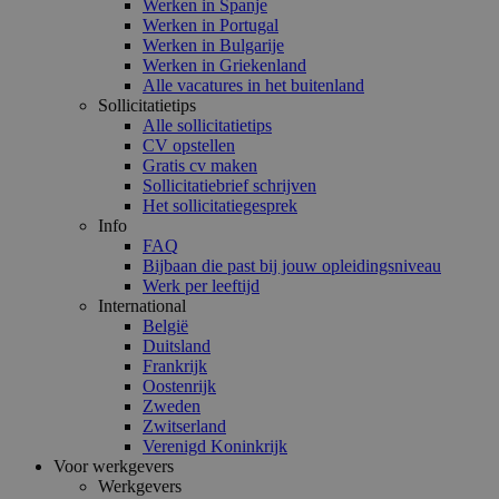
Werken in Spanje
Werken in Portugal
Werken in Bulgarije
Werken in Griekenland
Alle vacatures in het buitenland
Sollicitatietips
Alle sollicitatietips
CV opstellen
Gratis cv maken
Sollicitatiebrief schrijven
Het sollicitatiegesprek
Info
FAQ
Bijbaan die past bij jouw opleidingsniveau
Werk per leeftijd
International
België
Duitsland
Frankrijk
Oostenrijk
Zweden
Zwitserland
Verenigd Koninkrijk
Voor werkgevers
Werkgevers