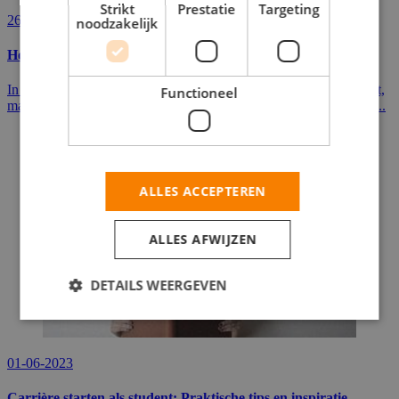
Strikt
Prestatie
Targeting
26-06-2023
noodzakelijk
Hoe moet je netwerken op werk?
In de moderne werkomgeving draait het niet alleen om wat je weet,
Functioneel
maar ook wie je kent. Netwerken is essentieel om je carrière op te...
ALLES ACCEPTEREN
ALLES AFWIJZEN
DETAILS WEERGEVEN
01-06-2023
Carrière starten als student: Praktische tips en inspiratie