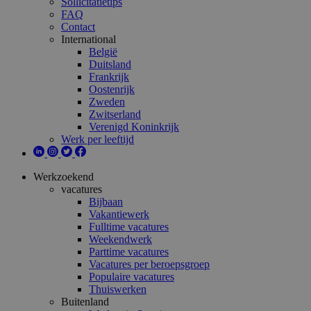
Sollicitatietips
FAQ
Contact
International
België
Duitsland
Frankrijk
Oostenrijk
Zweden
Zwitserland
Verenigd Koninkrijk
Werk per leeftijd
Werkzoekend
vacatures
Bijbaan
Vakantiewerk
Fulltime vacatures
Weekendwerk
Parttime vacatures
Vacatures per beroepsgroep
Populaire vacatures
Thuiswerken
Buitenland