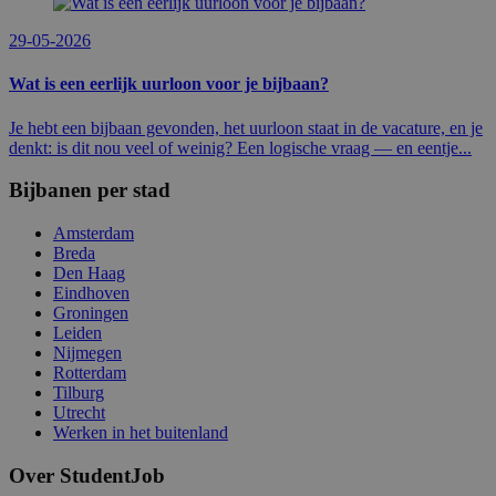
29-05-2026
Wat is een eerlijk uurloon voor je bijbaan?
Je hebt een bijbaan gevonden, het uurloon staat in de vacature, en je
denkt: is dit nou veel of weinig? Een logische vraag — en eentje...
Bijbanen per stad
Amsterdam
Breda
Den Haag
Eindhoven
Groningen
Leiden
Nijmegen
Rotterdam
Tilburg
Utrecht
Werken in het buitenland
Over StudentJob