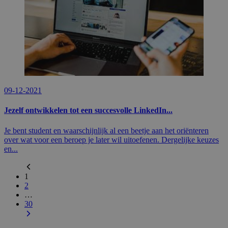
09-12-2021
Jezelf ontwikkelen tot een succesvolle LinkedIn...
Je bent student en waarschijnlijk al een beetje aan het oriënteren
over wat voor een beroep je later wil uitoefenen. Dergelijke keuzes
en...
1
2
…
30