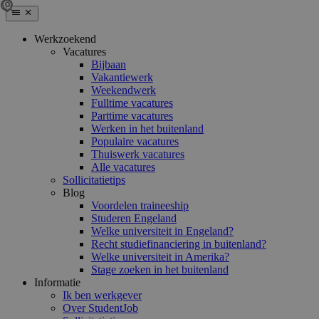
Werkzoekend
Vacatures
Bijbaan
Vakantiewerk
Weekendwerk
Fulltime vacatures
Parttime vacatures
Werken in het buitenland
Populaire vacatures
Thuiswerk vacatures
Alle vacatures
Sollicitatietips
Blog
Voordelen traineeship
Studeren Engeland
Welke universiteit in Engeland?
Recht studiefinanciering in buitenland?
Welke universiteit in Amerika?
Stage zoeken in het buitenland
Informatie
Ik ben werkgever
Over StudentJob