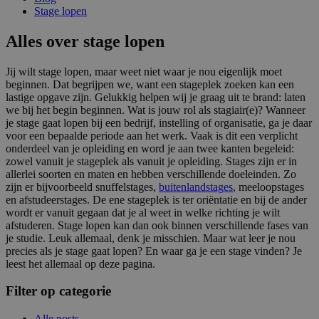
Stage lopen
Alles over stage lopen
Jij wilt
stage lopen
, maar weet niet waar je nou eigenlijk moet
beginnen. Dat begrijpen we, want een
stageplek zoeken
kan een
lastige opgave zijn. Gelukkig helpen wij je graag uit te brand: laten
we bij het begin beginnen. Wat is jouw rol als
stagiair(e)
? Wanneer
je
stage gaat lopen
bij een bedrijf, instelling of organisatie, ga je daar
voor een bepaalde periode aan het werk. Vaak is dit een verplicht
onderdeel van je opleiding en word je aan twee kanten begeleid:
zowel vanuit je stageplek als vanuit je opleiding. Stages zijn er in
allerlei soorten en maten en hebben verschillende doeleinden. Zo
zijn er bijvoorbeeld snuffelstages,
buitenlandstages
, meeloopstages
en
afstudeerstages
. De ene stageplek is ter oriëntatie en bij de ander
wordt er vanuit gegaan dat je al weet in welke richting je wilt
afstuderen.
Stage lopen
kan dan ook binnen verschillende fases van
je studie. Leuk allemaal, denk je misschien. Maar wat leer je nou
precies als je
stage gaat lopen
? En waar ga je een
stage vinden
? Je
leest het allemaal op deze pagina.
Filter op categorie
Alle posts