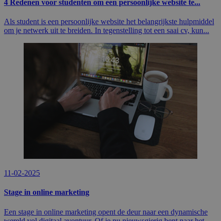
4 Redenen voor studenten om een persoonlijke website te...
Als student is een persoonlijke website het belangrijkste hulpmiddel
om je netwerk uit te breiden. In tegenstelling tot een saai cv, kun...
11-02-2025
Stage in online marketing
Een stage in online marketing opent de deur naar een dynamische
wereld vol digitaal avontuur. Of je nu nieuwsgierig bent naar het