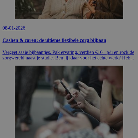
08-01-2026
Cashen & caren: de ultieme flexibele zorg bijbaan
Vergeet saaie bijbaantjes. Pak ervaring, verdien €16+ p/u en rock de
zorgwereld naast je studie. Ben jij klaar voor het echte werk? Heb...