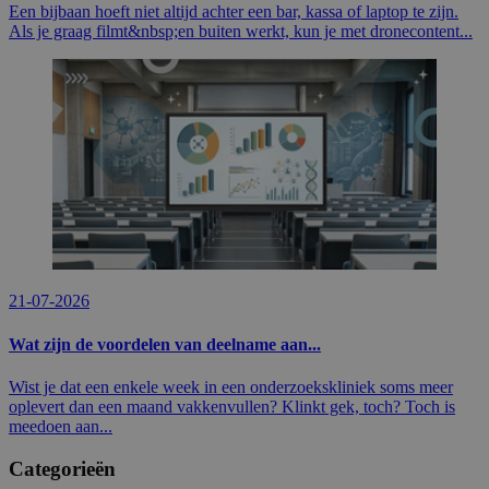
Een bijbaan hoeft niet altijd achter een bar, kassa of laptop te zijn.
Als je graag filmt&nbsp;en buiten werkt, kun je met dronecontent...
21-07-2026
Wat zijn de voordelen van deelname aan...
Wist je dat een enkele week in een onderzoekskliniek soms meer
oplevert dan een maand vakkenvullen? Klinkt gek, toch? Toch is
meedoen aan...
Categorieën