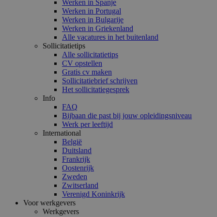
Werken in Spanje
Werken in Portugal
Werken in Bulgarije
Werken in Griekenland
Alle vacatures in het buitenland
Sollicitatietips
Alle sollicitatietips
CV opstellen
Gratis cv maken
Sollicitatiebrief schrijven
Het sollicitatiegesprek
Info
FAQ
Bijbaan die past bij jouw opleidingsniveau
Werk per leeftijd
International
België
Duitsland
Frankrijk
Oostenrijk
Zweden
Zwitserland
Verenigd Koninkrijk
Voor werkgevers
Werkgevers