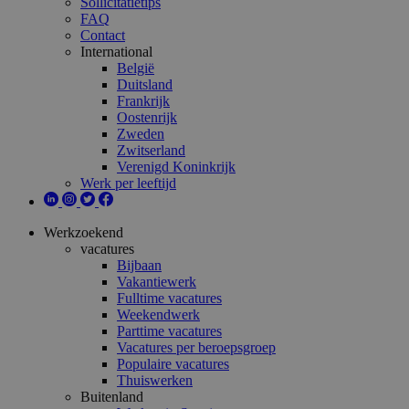
Sollicitatietips
FAQ
Contact
International
België
Duitsland
Frankrijk
Oostenrijk
Zweden
Zwitserland
Verenigd Koninkrijk
Werk per leeftijd
Werkzoekend
vacatures
Bijbaan
Vakantiewerk
Fulltime vacatures
Weekendwerk
Parttime vacatures
Vacatures per beroepsgroep
Populaire vacatures
Thuiswerken
Buitenland