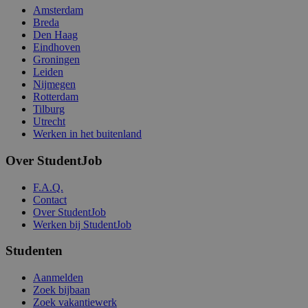
Amsterdam
Breda
Den Haag
Eindhoven
Groningen
Leiden
Nijmegen
Rotterdam
Tilburg
Utrecht
Werken in het buitenland
Over StudentJob
F.A.Q.
Contact
Over StudentJob
Werken bij StudentJob
Studenten
Aanmelden
Zoek bijbaan
Zoek vakantiewerk