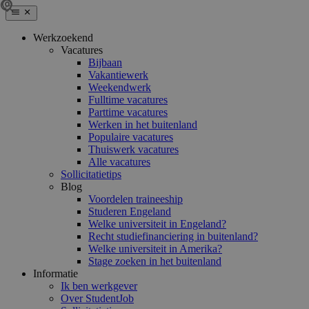
Werkzoekend
Vacatures
Bijbaan
Vakantiewerk
Weekendwerk
Fulltime vacatures
Parttime vacatures
Werken in het buitenland
Populaire vacatures
Thuiswerk vacatures
Alle vacatures
Sollicitatietips
Blog
Voordelen traineeship
Studeren Engeland
Welke universiteit in Engeland?
Recht studiefinanciering in buitenland?
Welke universiteit in Amerika?
Stage zoeken in het buitenland
Informatie
Ik ben werkgever
Over StudentJob