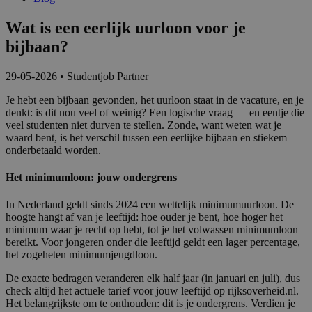
Wat is een eerlijk uurloon voor je
bijbaan?
29-05-2026
•
Studentjob Partner
Je hebt een bijbaan gevonden, het uurloon staat in de vacature, en je
denkt: is dit nou veel of weinig? Een logische vraag — en eentje die
veel studenten niet durven te stellen. Zonde, want weten wat je
waard bent, is het verschil tussen een eerlijke bijbaan en stiekem
onderbetaald worden.
Het minimumloon: jouw ondergrens
In Nederland geldt sinds 2024 een wettelijk minimumuurloon. De
hoogte hangt af van je leeftijd: hoe ouder je bent, hoe hoger het
minimum waar je recht op hebt, tot je het volwassen minimumloon
bereikt. Voor jongeren onder die leeftijd geldt een lager percentage,
het zogeheten minimumjeugdloon.
De exacte bedragen veranderen elk half jaar (in januari en juli), dus
check altijd het actuele tarief voor jouw leeftijd op rijksoverheid.nl.
Het belangrijkste om te onthouden: dit is je ondergrens. Verdien je