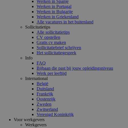
Werken in Spanje
Werken in Portugal
Werken in Bulgarije
Werken in Griekenland
Alle vacatures in het buitenland
Sollicitatietips
Alle sollicitatietips
CV opstellen
Gratis cv maken
Sollicitatiebrief schrijven
Het sollicitatiegesprek
Info
FAQ
Bijbaan die past bij jouw opleidingsniveau
Werk per leeftijd
International
België
Duitsland
Frankrijk
Oostenrijk
Zweden
Zwitserland
Verenigd Koninkrijk
Voor werkgevers
Werkgevers