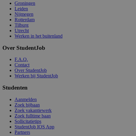
Groningen
Leiden
Nijmegen
Rotterdam
Tilburg
Utrecht
Werken in het buitenland
Over StudentJob
F.A.Q.
Contact
Over StudentJob
Werken bij StudentJob
Studenten
Aanmelden
Zoek bijbaan
Zoek vakantiewerk
Zoek fulltime baan
Sollicitatietips
StudentJob IOS App
Partners