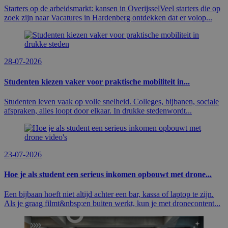
Starters op de arbeidsmarkt: kansen in OverijsselVeel starters die op
zoek zijn naar Vacatures in Hardenberg ontdekken dat er volop...
28-07-2026
Studenten kiezen vaker voor praktische mobiliteit in...
Studenten leven vaak op volle snelheid. Colleges, bijbanen, sociale
afspraken, alles loopt door elkaar. In drukke stedenwordt...
23-07-2026
Hoe je als student een serieus inkomen opbouwt met drone...
Een bijbaan hoeft niet altijd achter een bar, kassa of laptop te zijn.
Als je graag filmt&nbsp;en buiten werkt, kun je met dronecontent...