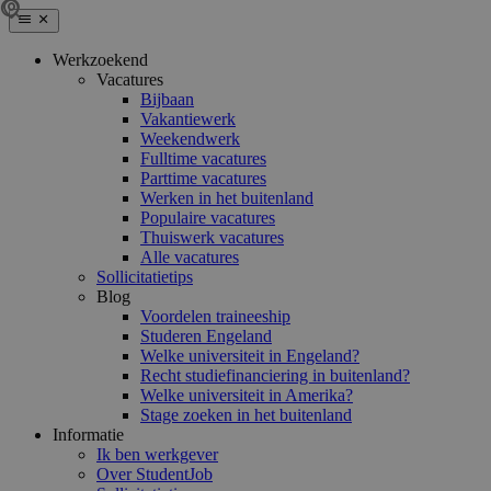
Werkzoekend
Vacatures
Bijbaan
Vakantiewerk
Weekendwerk
Fulltime vacatures
Parttime vacatures
Werken in het buitenland
Populaire vacatures
Thuiswerk vacatures
Alle vacatures
Sollicitatietips
Blog
Voordelen traineeship
Studeren Engeland
Welke universiteit in Engeland?
Recht studiefinanciering in buitenland?
Welke universiteit in Amerika?
Stage zoeken in het buitenland
Informatie
Ik ben werkgever
Over StudentJob