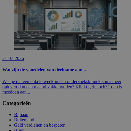
21-07-2026
Wat zijn de voordelen van deelname aan...
Wist je dat een enkele week in een onderzoekskliniek soms meer
oplevert dan een maand vakkenvullen? Klinkt gek, toch? Toch is
meedoen aan...
Categorieën
Bijbaan
Buitenland
Geld verdienen en besparen
Huur