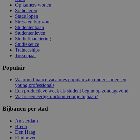
Op kamers wonen
Solliciteren
Stage lopen
Stress en burn-out
Studentenbaan
Studentenleven
Studiefinanciering
Studiekeuze
Traineeships
Tussenjaar
Populair
Waarom finance vacatures populair zijn onder starters en
young professionals
Een productieve week als student begint op zondagavond
Wat is een eerlijk uurloon voor je bijbaan?
Bijbanen per stad
Amsterdam
Breda
Den Haag
Eindhoven