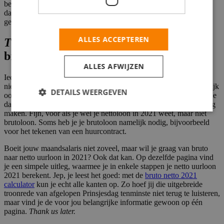
bekend gemaakt welk percentage iedereen gaat afdragen, vandaar
dat je vanaf deze week de bruto netto 2021 calculator kunt
gebruiken.
Capisce?
ALLES ACCEPTEREN
The world upside down
: van netto naar
bruto in 2021
ALLES AFWIJZEN
Ieder z’n ding. En dat geldt ook voor de calculators. Wil jij bruto
niet naar netto omrekenen, maar netto naar bruto? Dat kan natuurlijk
DETAILS WEERGEVEN
ook. Onderaan de pagina met de bruto netto 2021 calculator vind je
daarom de calculator 2.0. Daarin kun je de omgekeerde berekening
maken. Fijn, voor als je wél je nettoloon in 2021 weet, maar niet
brutoloon. Soms heb je je brutoloon namelijk nodig, bijvoorbeeld
voor het tekenen van een huurcontract.
Boeit jouw maandsalaris niet zoveel, maar wil je graag van bruto
naar netto uurloon in 2021? Ook dat kan. Op dezelfde pagina vind
je een simpele uitleg, waarmee je in enkele stappen je netto uurloon
2021 berekent. Jep, je leest het goed: met de
bruto netto 2021
calculator
kun je echt alle kanten op. Zo hoef jij die uitgebreide
troonrede van afgelopen Prinsjesdag tenminste niet terug te luisteren,
maar vind je de voor jou belangrijke informatie gewoon op één
pagina.
Thank us later.