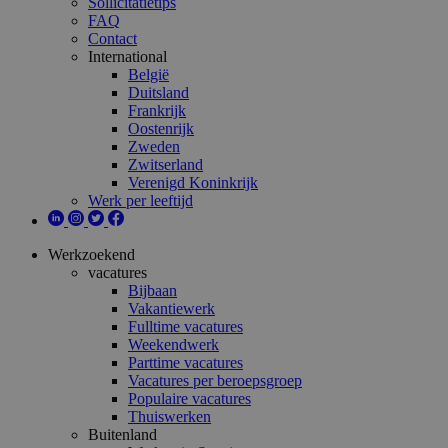
Sollicitatietips
FAQ
Contact
International
België
Duitsland
Frankrijk
Oostenrijk
Zweden
Zwitserland
Verenigd Koninkrijk
Werk per leeftijd
Werkzoekend
vacatures
Bijbaan
Vakantiewerk
Fulltime vacatures
Weekendwerk
Parttime vacatures
Vacatures per beroepsgroep
Populaire vacatures
Thuiswerken
Buitenland