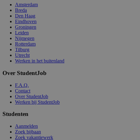
Amsterdam
Breda
Den Haag
Eindhoven
Groningen
Leiden
Nijmegen
Rotterdam
Tilburg
Utrecht
Werken in het buitenland
Over StudentJob
F.A.Q.
Contact
Over StudentJob
Werken bij StudentJob
Studenten
Aanmelden
Zoek bijbaan
Zoek vakantiewerk