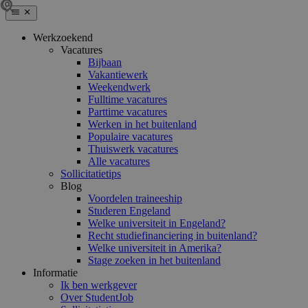
Werkzoekend
Vacatures
Bijbaan
Vakantiewerk
Weekendwerk
Fulltime vacatures
Parttime vacatures
Werken in het buitenland
Populaire vacatures
Thuiswerk vacatures
Alle vacatures
Sollicitatietips
Blog
Voordelen traineeship
Studeren Engeland
Welke universiteit in Engeland?
Recht studiefinanciering in buitenland?
Welke universiteit in Amerika?
Stage zoeken in het buitenland
Informatie
Ik ben werkgever
Over StudentJob