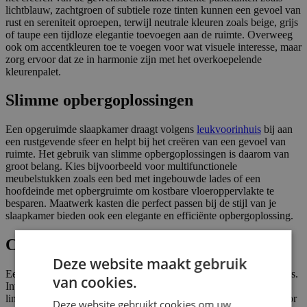
lichtblauw, zachtgroen of subtiele roze tinten kunnen een gevoel van
rust en sereniteit oproepen, terwijl neutrale kleuren zoals beige, grijs
of taupe een tijdloze elegantie toevoegen aan de ruimte. Overweeg
ook om accentkleuren toe te voegen voor wat visuele interesse, maar
zorg ervoor dat ze in harmonie zijn met het overkoepelende
kleurenpalet.
Slimme opbergoplossingen
Een opgeruimde slaapkamer draagt volgens
leukvoorinhuis
bij aan
een rustgevende sfeer en helpt bij het creëren van een gevoel van
ruimte. Het gebruik van slimme opbergoplossingen is daarom van
groot belang. Kies bijvoorbeeld voor multifunctionele
meubelstukken zoals een bed met ingebouwde lades of een
hoofdeinde met opbergruimte om kostbare vloeroppervlakte te
besparen. Maatwerk kasten die perfect passen bij de stijl van je
slaapkamer bieden ook een elegante en efficiënte opbergoplossing.
Comfortabel beddengoed en kussens
Deze website maakt gebruik
Een goede nachtrust begint bij comfortabel beddengoed en kussens.
van cookies.
Investeer in hoogwaardige materialen zoals zacht katoen, luxe
linnen of zijde voor een heerlijk zacht en luxueus gevoel. Kies voor
Deze website gebruikt cookies om uw