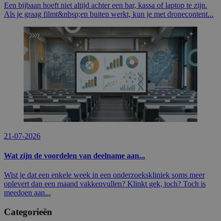
Een bijbaan hoeft niet altijd achter een bar, kassa of laptop te zijn.
Als je graag filmt&nbsp;en buiten werkt, kun je met dronecontent...
21-07-2026
Wat zijn de voordelen van deelname aan...
Wist je dat een enkele week in een onderzoekskliniek soms meer
oplevert dan een maand vakkenvullen? Klinkt gek, toch? Toch is
meedoen aan...
Categorieën