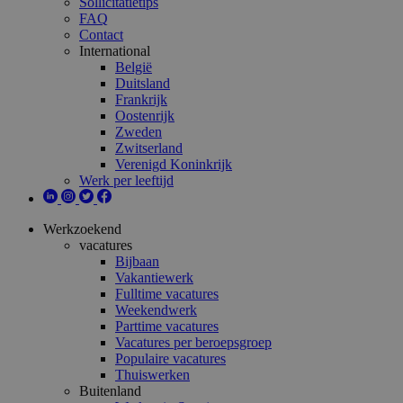
Sollicitatietips
FAQ
Contact
International
België
Duitsland
Frankrijk
Oostenrijk
Zweden
Zwitserland
Verenigd Koninkrijk
Werk per leeftijd
Werkzoekend
vacatures
Bijbaan
Vakantiewerk
Fulltime vacatures
Weekendwerk
Parttime vacatures
Vacatures per beroepsgroep
Populaire vacatures
Thuiswerken
Buitenland