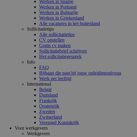
Werken in Spanje
Werken in Portugal
Werken in Bulgarije
Werken in Griekenland
Alle vacatures in het buitenland
Sollicitatietips
Alle sollicitatietips
CV opstellen
Gratis cv maken
Sollicitatiebrief schrijven
Het sollicitatiegesprek
Info
FAQ
Bijbaan die past bij jouw opleidingsniveau
Werk per leeftijd
International
België
Duitsland
Frankrijk
Oostenrijk
Zweden
Zwitserland
Verenigd Koninkrijk
Voor werkgevers
Werkgevers