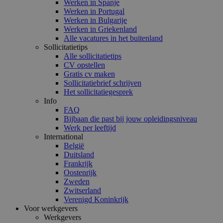
Werken in Spanje
Werken in Portugal
Werken in Bulgarije
Werken in Griekenland
Alle vacatures in het buitenland
Sollicitatietips
Alle sollicitatietips
CV opstellen
Gratis cv maken
Sollicitatiebrief schrijven
Het sollicitatiegesprek
Info
FAQ
Bijbaan die past bij jouw opleidingsniveau
Werk per leeftijd
International
België
Duitsland
Frankrijk
Oostenrijk
Zweden
Zwitserland
Verenigd Koninkrijk
Voor werkgevers
Werkgevers