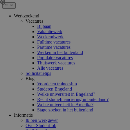
Werkzoekend
Vacatures
Bijbaan
Vakantiewerk
Weekendwerk
Fulltime vacatures
Parttime vacatures
Werken in het buitenland
Populaire vacatures
Thuiswerk vacatures
Alle vacatures
Sollicitatietips
Blog
Voordelen traineeship
Studeren Engeland
Welke universiteit in Engeland?
Recht studiefinanciering in buitenland?
Welke universiteit in Amerika?
Stage zoeken in het buitenland
Informatie
Ik ben werkgever
Over StudentJob