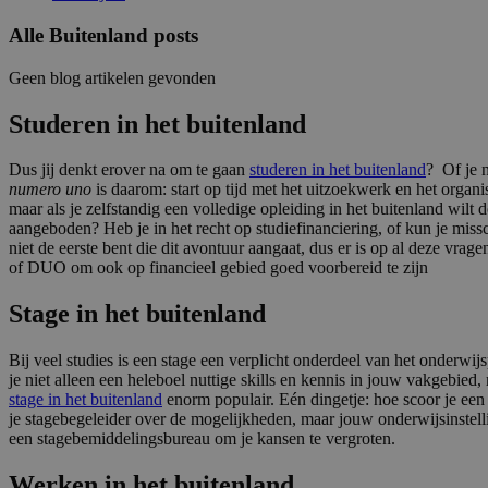
Alle Buitenland posts
Geen blog artikelen gevonden
Studeren in het buitenland
Dus jij denkt erover na om te gaan
studeren in het buitenland
? Of je n
numero uno
is daarom: start op tijd met het uitzoekwerk en het organi
maar als je zelfstandig een volledige opleiding in het buitenland wilt
aangeboden? Heb je in het recht op studiefinanciering, of kun je mis
niet de eerste bent die dit avontuur aangaat, dus er is op al deze vr
of DUO om ook op financieel gebied goed voorbereid te zijn
Stage in het buitenland
Bij veel studies is een stage een verplicht onderdeel van het onderw
je niet alleen een heleboel nuttige skills en kennis in jouw vakgebied
stage in het buitenland
enorm populair. Eén dingetje: hoe scoor je een t
je stagebegeleider over de mogelijkheden, maar jouw onderwijsinstellin
een stagebemiddelingsbureau om je kansen te vergroten.
Werken in het buitenland