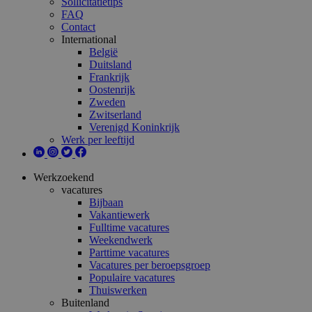
Sollicitatietips
FAQ
Contact
International
België
Duitsland
Frankrijk
Oostenrijk
Zweden
Zwitserland
Verenigd Koninkrijk
Werk per leeftijd
Werkzoekend
vacatures
Bijbaan
Vakantiewerk
Fulltime vacatures
Weekendwerk
Parttime vacatures
Vacatures per beroepsgroep
Populaire vacatures
Thuiswerken
Buitenland