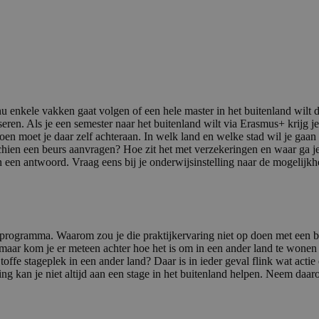
u enkele vakken gaat volgen of een hele master in het buitenland wilt d
seren. Als je een semester naar het buitenland wilt via Erasmus+ krijg j
 doen moet je daar zelf achteraan. In welk land en welke stad wil je ga
schien een beurs aanvragen? Hoe zit het met verzekeringen en waar ga 
agen een antwoord. Vraag eens bij je onderwijsinstelling naar de mogel
ijsprogramma. Waarom zou je die praktijkervaring niet op doen met een
, maar kom je er meteen achter hoe het is om in een ander land te wonen 
offe stageplek in een ander land? Daar is in ieder geval flink wat actie
g kan je niet altijd aan een stage in het buitenland helpen. Neem daaro