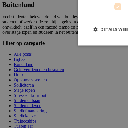
Buitenland
Veel studenten beleven de tijd van hun leven tijdens een avontuur in 
studeren of werken. Je zou bijna gek zijn als je het niet zou doen, wa
ontwikkelt jezelf in een razend tempo en ziet nog wat van de wereld oo
DETAILS WE
over stage lopen en
studeren in het buitenland
, zodat je jouw buitenla
Filter op categorie
Alle posts
Bijbaan
Buitenland
Geld verdienen en besparen
Huur
Op kamers wonen
Solliciteren
Stage lopen
Stress en burn-out
Studentenbaan
Studentenleven
Studiefinanciering
Studiekeuze
Traineeships
Tussenjaar