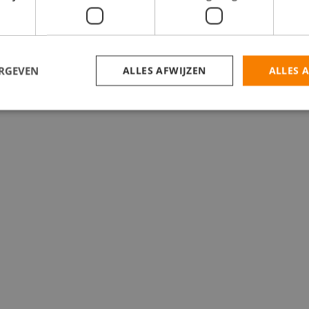
het
buitenland
. Er zijn tegenwoordig talloze opties om ons kikkerlandje 
nt zo’n periode in het
buitenland
levert je een heleboel op: het staat goed 
k. Lijkt dit je wel wat, maar heb je geen idee waar te beginnen? In de b
ERGEVEN
ALLES AFWIJZEN
ALLES 
ndavontuur knallend van start kunt laten gaan.