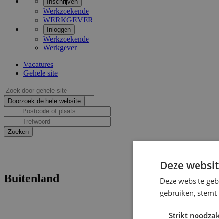
Inschrijven
Werkzoekende
WERKGEVER
Inloggen
Werkzoekende
Werkgever
Vacatures
Gehele site
Deze websit
Buitenland
Deze website geb
gebruiken, stemt
Strikt noodzak