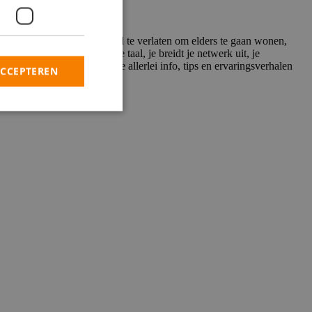
voor een korte of langere tijd te verlaten om elders te gaan wonen,
op je cv, je leert een nieuwe taal, je breidt je netwerk uit, je
logs op deze pagina vind je allerlei info, tips en ervaringsverhalen
ACCEPTEREN