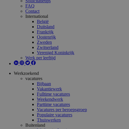
Sollicitatietips
FAQ
Contact
International
België
Duitsland
Frankrijk
Oostenrijk
Zweden
Zwitserland
Verenigd Koninkrijk
Werk per leeftijd
Werkzoekend
vacatures
Bijbaan
Vakantiewerk
Fulltime vacatures
Weekendwerk
Parttime vacatures
Vacatures per beroepsgroep
Populaire vacatures
Thuiswerken
Buitenland