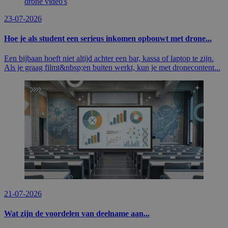
23-07-2026
Hoe je als student een serieus inkomen opbouwt met drone...
Een bijbaan hoeft niet altijd achter een bar, kassa of laptop te zijn.
Als je graag filmt&nbsp;en buiten werkt, kun je met dronecontent...
21-07-2026
Wat zijn de voordelen van deelname aan...