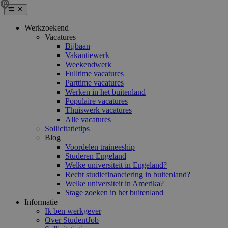
Werkzoekend
Vacatures
Bijbaan
Vakantiewerk
Weekendwerk
Fulltime vacatures
Parttime vacatures
Werken in het buitenland
Populaire vacatures
Thuiswerk vacatures
Alle vacatures
Sollicitatietips
Blog
Voordelen traineeship
Studeren Engeland
Welke universiteit in Engeland?
Recht studiefinanciering in buitenland?
Welke universiteit in Amerika?
Stage zoeken in het buitenland
Informatie
Ik ben werkgever
Over StudentJob