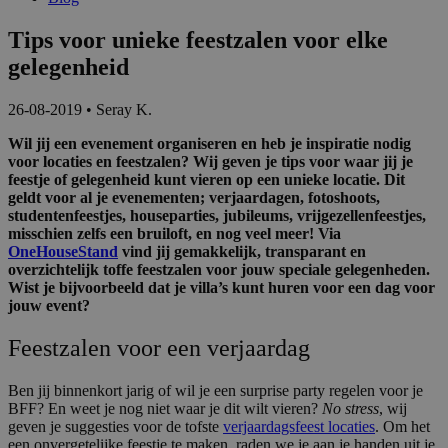
Tips voor unieke feestzalen voor elke
gelegenheid
26-08-2019
•
Seray K.
Wil jij een evenement organiseren en heb je inspiratie nodig
voor locaties en feestzalen? Wij geven je tips voor waar jij je
feestje of gelegenheid kunt vieren op een unieke locatie. Dit
geldt voor al je evenementen; verjaardagen, fotoshoots,
studentenfeestjes, houseparties, jubileums, vrijgezellenfeestjes,
misschien zelfs een bruiloft, en nog veel meer! Via
OneHouseStand
vind jij gemakkelijk, transparant en
overzichtelijk toffe feestzalen voor jouw speciale gelegenheden.
Wist je bijvoorbeeld dat je villa’s kunt huren voor een dag voor
jouw event?
Feestzalen voor een verjaardag
Ben jij binnenkort jarig of wil je een surprise party regelen voor je
BFF? En weet je nog niet waar je dit wilt vieren?
No stress
, wij
geven je suggesties voor de tofste
verjaardagsfeest locaties
. Om het
een onvergetelijke feestje te maken, raden we je aan je handen uit je