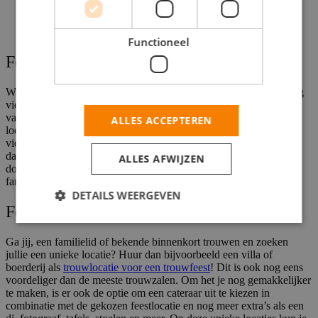
Functioneel
Feestzalen voor een jubileum
Wanneer je ouders al 25 jaar zijn getrouwd willen zij dit vast graag
vieren. Dit kan thuis, ergens buiten in een restaurant, door middel
van een weekendje weg, of je pakt het groots aan door een mooie
ALLES ACCEPTEREN
locatie te huren. Want zeg nou zelf, een jubileum hoor je groots te
vieren! Help je ouders een handje met het organiseren en geef ze
daarbij een uniek en persoonlijk cadeau. Ook kun je ze verrassen
ALLES AFWIJZEN
door een surprise feestje te organiseren en al jullie vrienden en
familie uit te nodigen.
DETAILS WEERGEVEN
Feestzalen voor een huwelijk
Ga jij, een familielid of bekende binnenkort trouwen en zoeken
jullie een unieke locatie? Huur dan bijvoorbeeld een villa of
boerderij als
trouwlocatie voor een trouwfeest
! Dit is ook nog eens
voordeliger dan de meeste trouwzalen. Om het je nog gemakkelijker
te maken, is er ook de optie om een cateraar uit te kiezen in
combinatie met de gekozen feestlocatie en nog meer extra’s als een