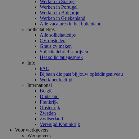
Werken in Spanje
Werken in Portugal
Werken in Bulgarije
Werken in Griekenland
Alle vacatures in het buitenland
Sollicitatietips
Alle sollicitatietips
CV opstellen
Gratis cv maken
Sollicitatiebrief schrijven
Het sollicitatiegesprek
Info
FAQ
Bijbaan die past bij jouw opleidingsniveau
Werk per leeftijd
International
België
Duitsland
Frankrijk
Oostenrijk
Zweden
Zwitserland
Verenigd Koninkrijk
Voor werkgevers
Werkgevers