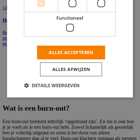
14-10-2015
Functioneel
Hoe overleef ik mijn tentamenweek?
&nbsp; Tussen alle ontgroeningen, huisfeestjes en
studieverenigingen door zou je bijna vergeten dat er ook nog
gestudeerd moet worden....
ALLES ACCEPTEREN
1
2
ALLES AFWIJZEN
3
4
…
DETAILS WEERGEVEN
30
Wat is een burn-out?
Een burn-out betekent letterlijk ‘opgebrand zijn’. En dat is ook hoe
je je voelt als je een burn-out hebt. Zowel lichamelijk als geestelijk
ben je volledig uitgeput en soms is het doen van alleen
boodschappen dan al te veel.
Burn-out klachten
ontstaan als mensen