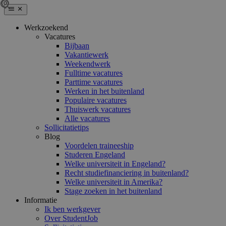
Werkzoekend
Vacatures
Bijbaan
Vakantiewerk
Weekendwerk
Fulltime vacatures
Parttime vacatures
Werken in het buitenland
Populaire vacatures
Thuiswerk vacatures
Alle vacatures
Sollicitatietips
Blog
Voordelen traineeship
Studeren Engeland
Welke universiteit in Engeland?
Recht studiefinanciering in buitenland?
Welke universiteit in Amerika?
Stage zoeken in het buitenland
Informatie
Ik ben werkgever
Over StudentJob