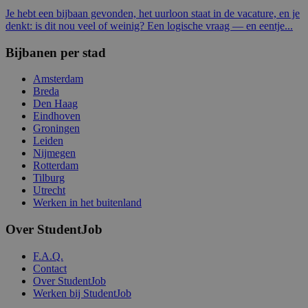
Je hebt een bijbaan gevonden, het uurloon staat in de vacature, en je
denkt: is dit nou veel of weinig? Een logische vraag — en eentje...
Bijbanen per stad
Amsterdam
Breda
Den Haag
Eindhoven
Groningen
Leiden
Nijmegen
Rotterdam
Tilburg
Utrecht
Werken in het buitenland
Over StudentJob
F.A.Q.
Contact
Over StudentJob
Werken bij StudentJob