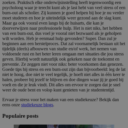
zoeken. Praktisch elke onderwijsinstelling heeft tegenwoordig een
psycholoog waar je terecht kunt als je last hebt van veel
stress of een
burn-out als scholier
. Zij kunnen je goed helpen bij hoe je nu verder
moet studeren en hoe je uiteindelijk weer gezond aan de slag kunt.
Maar ga ook vooral even langs bij de huisarts, die kan je
doorverwijzen naar professionele hulp. Het is niet niks, het hebben
van een burn-out, dus voel je vooral niet bezwaard als je geholpen
wilt worden. Heb je eenmaal hulp gevonden? Super. Dan zul je
beginnen aan een herstelproces. Dat zal voornamelijk bestaan uit het
tijdelijk (deels) afbouwen van studie en/of werk, het nemen van
voldoende rust en het beter leren omgaan met situaties die jou stress
geven. Hierbij wordt natuurlijk ook gekeken naar de toekomst en
preventie. Ze zeggen niet voor niks: beter voorkomen dan genezen.
Goede tips bij
stress en een burn-out
zijn dan bijvoorbeeld: leg de lat
niet te hoog, doe niet te veel tegelijk, je hoeft niet alles in één keer te
halen, probeer bij jezelf te blijven en doe dingen waar jij je goed bij
voelt en die je leuk vindt. Dit alles om ervoor te zorgen dat je snel
weer de oude bent en volop kunt genieten van je studententijd.
Ervaar je stress voor het maken van een studiekeuze? Bekijk dan
eens onze
studiekeuze blogs
.
Populaire posts