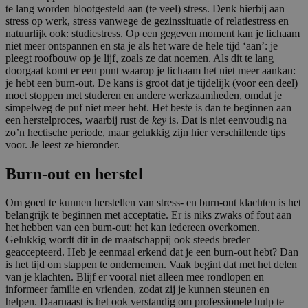
te lang worden blootgesteld aan (te veel) stress. Denk hierbij aan
stress op werk, stress vanwege de gezinssituatie of relatiestress en
natuurlijk ook:
studiestress
. Op een gegeven moment kan je lichaam
niet meer ontspannen en sta je als het ware de hele tijd ‘aan’: je
pleegt roofbouw op je lijf, zoals ze dat noemen. Als dit te lang
doorgaat komt er een punt waarop je lichaam het niet meer aankan:
je hebt een burn-out. De kans is groot dat je tijdelijk (voor een deel)
moet stoppen met studeren en andere werkzaamheden, omdat je
simpelweg de puf niet meer hebt. Het beste is dan te beginnen aan
een herstelproces, waarbij rust de
key
is. Dat is niet eenvoudig na
zo’n hectische periode, maar gelukkig zijn hier verschillende tips
voor. Je leest ze hieronder.
Burn-out en herstel
Om goed te kunnen herstellen van
stress- en burn-out klachten
is het
belangrijk te beginnen met acceptatie. Er is niks zwaks of fout aan
het hebben van een burn-out: het kan iedereen overkomen.
Gelukkig wordt dit in de maatschappij ook steeds breder
geaccepteerd. Heb je eenmaal erkend dat je een burn-out hebt? Dan
is het tijd om stappen te ondernemen. Vaak begint dat met het delen
van je klachten. Blijf er vooral niet alleen mee rondlopen en
informeer familie en vrienden, zodat zij je kunnen steunen en
helpen. Daarnaast is het ook verstandig om professionele hulp te