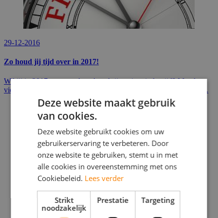
29-12-2016
​Zo houd jij tijd over in 2017!
Wil jij in 2017 meer werk gedaan krijgen in minder tijd? Met deze
vier tips gaat het je lukken! En het mooie is: je kunt ze gebruiken...
Deze website maakt gebruik
van cookies.
Deze website gebruikt cookies om uw
gebruikerservaring te verbeteren. Door
onze website te gebruiken, stemt u in met
alle cookies in overeenstemming met ons
Cookiebeleid.
Lees verder
Strikt
Prestatie
Targeting
noodzakelijk