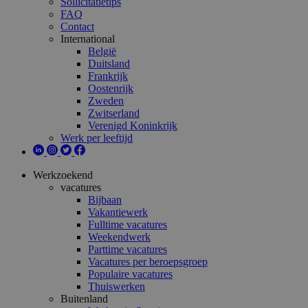
Sollicitatietips
FAQ
Contact
International
België
Duitsland
Frankrijk
Oostenrijk
Zweden
Zwitserland
Verenigd Koninkrijk
Werk per leeftijd
Werkzoekend
vacatures
Bijbaan
Vakantiewerk
Fulltime vacatures
Weekendwerk
Parttime vacatures
Vacatures per beroepsgroep
Populaire vacatures
Thuiswerken
Buitenland