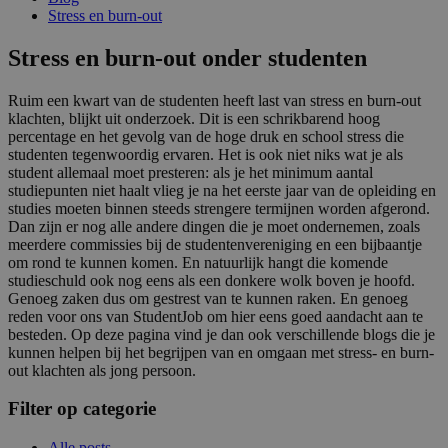
Stress en burn-out
Stress en burn-out onder studenten
Ruim een kwart van de
studenten heeft last van stress en burn-out
klachten
, blijkt uit onderzoek. Dit is een schrikbarend hoog
percentage en het gevolg van de hoge druk en
school stress
die
studenten tegenwoordig ervaren. Het is ook niet niks wat je als
student allemaal moet presteren: als je het minimum aantal
studiepunten niet haalt vlieg je na het eerste jaar van de opleiding en
studies moeten binnen steeds strengere termijnen worden afgerond.
Dan zijn er nog alle andere dingen die je moet ondernemen, zoals
meerdere commissies bij de studentenvereniging en een bijbaantje
om rond te kunnen komen. En natuurlijk hangt die komende
studieschuld ook nog eens als een donkere wolk boven je hoofd.
Genoeg zaken dus om gestrest van te kunnen raken. En genoeg
reden voor ons van StudentJob om hier eens goed aandacht aan te
besteden. Op deze pagina vind je dan ook verschillende blogs die je
kunnen helpen bij het begrijpen van en omgaan met
stress- en burn-
out klachten als jong persoon
.
Filter op categorie
Alle posts