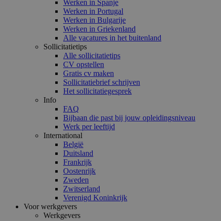
Werken in Spanje
Werken in Portugal
Werken in Bulgarije
Werken in Griekenland
Alle vacatures in het buitenland
Sollicitatietips
Alle sollicitatietips
CV opstellen
Gratis cv maken
Sollicitatiebrief schrijven
Het sollicitatiegesprek
Info
FAQ
Bijbaan die past bij jouw opleidingsniveau
Werk per leeftijd
International
België
Duitsland
Frankrijk
Oostenrijk
Zweden
Zwitserland
Verenigd Koninkrijk
Voor werkgevers
Werkgevers